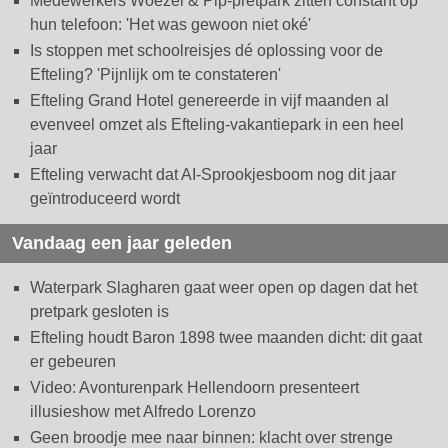
Medewerkers Woezel & Pip-pretpark zitten constant op
hun telefoon: 'Het was gewoon niet oké'
Is stoppen met schoolreisjes dé oplossing voor de
Efteling? 'Pijnlijk om te constateren'
Efteling Grand Hotel genereerde in vijf maanden al
evenveel omzet als Efteling-vakantiepark in een heel
jaar
Efteling verwacht dat AI-Sprookjesboom nog dit jaar
geïntroduceerd wordt
Vandaag een jaar geleden
Waterpark Slagharen gaat weer open op dagen dat het
pretpark gesloten is
Efteling houdt Baron 1898 twee maanden dicht: dit gaat
er gebeuren
Video: Avonturenpark Hellendoorn presenteert
illusieshow met Alfredo Lorenzo
Geen broodje mee naar binnen: klacht over strenge