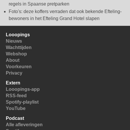
regels in Spaanse pretparken
Foto's: deze koffers verraden dat ook bekende Efteling-
bewoners in het Efteling Grand Hotel slapen
Looopings
Nieuws
Wachttijden
Webshop
About
Voorkeuren
Privacy
Extern
Looopings-app
RSS-feed
Spotify-playlist
YouTube
Podcast
Alle afleveringen