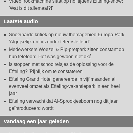
Video: rookmachine slaat op hol tijdens Efteling-show:
'Wat ís dit allemaal?!'
Laatste audio
Snoeiharde kritiek op nieuw themagebied Europa-Park:
'Afgrijselijk en bijzonder teleurstellend'
Medewerkers Woezel & Pip-pretpark zitten constant op
hun telefoon: 'Het was gewoon niet oké'
Is stoppen met schoolreisjes dé oplossing voor de
Efteling? 'Pijnlijk om te constateren'
Efteling Grand Hotel genereerde in vijf maanden al
evenveel omzet als Efteling-vakantiepark in een heel
jaar
Efteling verwacht dat AI-Sprookjesboom nog dit jaar
geïntroduceerd wordt
Vandaag een jaar geleden