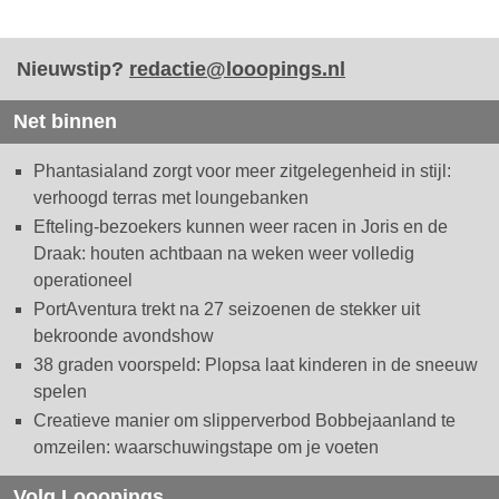
Nieuwstip?
redactie@looopings.nl
Net binnen
Phantasialand zorgt voor meer zitgelegenheid in stijl:
verhoogd terras met loungebanken
Efteling-bezoekers kunnen weer racen in Joris en de
Draak: houten achtbaan na weken weer volledig
operationeel
PortAventura trekt na 27 seizoenen de stekker uit
bekroonde avondshow
38 graden voorspeld: Plopsa laat kinderen in de sneeuw
spelen
Creatieve manier om slipperverbod Bobbejaanland te
omzeilen: waarschuwingstape om je voeten
Volg Looopings