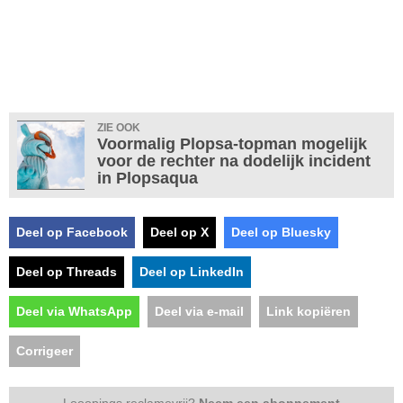
ZIE OOK
Voormalig Plopsa-topman mogelijk
voor de rechter na dodelijk incident
in Plopsaqua
Deel op Facebook
Deel op X
Deel op Bluesky
Deel op Threads
Deel op LinkedIn
Deel via WhatsApp
Deel via e-mail
Link kopiëren
Corrigeer
Looopings reclamevrij?
Neem een abonnement