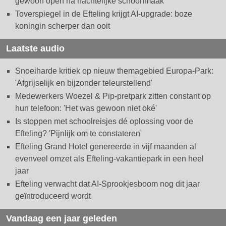
gewoon open na nachtelijke schoonmaak
Toverspiegel in de Efteling krijgt AI-upgrade: boze
koningin scherper dan ooit
Laatste audio
Snoeiharde kritiek op nieuw themagebied Europa-Park:
'Afgrijselijk en bijzonder teleurstellend'
Medewerkers Woezel & Pip-pretpark zitten constant op
hun telefoon: 'Het was gewoon niet oké'
Is stoppen met schoolreisjes dé oplossing voor de
Efteling? 'Pijnlijk om te constateren'
Efteling Grand Hotel genereerde in vijf maanden al
evenveel omzet als Efteling-vakantiepark in een heel
jaar
Efteling verwacht dat AI-Sprookjesboom nog dit jaar
geïntroduceerd wordt
Vandaag een jaar geleden