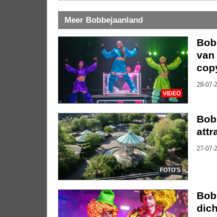
Meer Bobbejaanland
Bob
van
cop
28-07-2
VIDEO
Bob
att
27-07-2
FOTO'S
Bob
dich