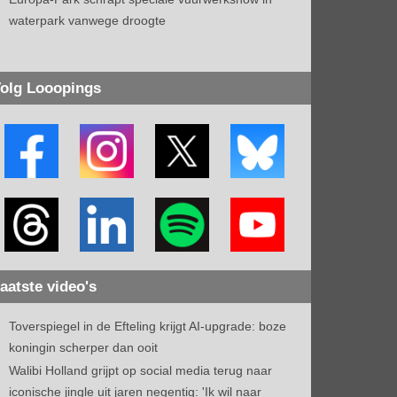
waterpark vanwege droogte
olg Looopings
aatste video's
Toverspiegel in de Efteling krijgt AI-upgrade: boze
koningin scherper dan ooit
Walibi Holland grijpt op social media terug naar
iconische jingle uit jaren negentig: 'Ik wil naar