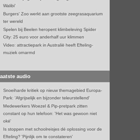
Walibi'
Burgers' Zoo werkt aan grootste zeegrasaquarium
ter wereld
Spelen bij Beelen heropent klimbeleving Spider
City: 25 euro voor anderhalf uur klimmen
Video: attractiepark in Australië heeft Efteling-
muziek omarmd
aatste audio
Snoeiharde kritiek op nieuw themagebied Europa-
Park: 'Afgrijselijk en bijzonder teleurstellend'
Medewerkers Woezel & Pip-pretpark zitten
constant op hun telefoon: 'Het was gewoon niet
oké'
Is stoppen met schoolreisjes dé oplossing voor de
Efteling? 'Pijnlijk om te constateren'