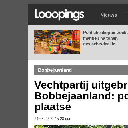
Nieuws
Politiehelikopter zoekt
mannen na tonen
geslachtsdeel in...
Bobbejaanland
Vechtpartij uitgeb
Bobbejaanland: po
plaatse
24-05-2026, 15.28 uur