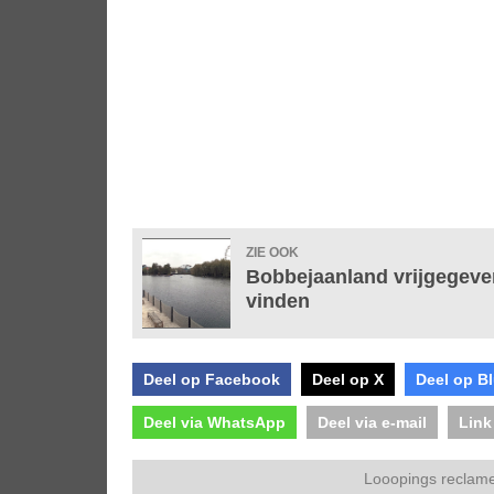
ZIE OOK
Bobbejaanland vrijgegeven
vinden
Deel op Facebook
Deel op X
Deel op B
Deel via WhatsApp
Deel via e-mail
Link
Looopings reclame