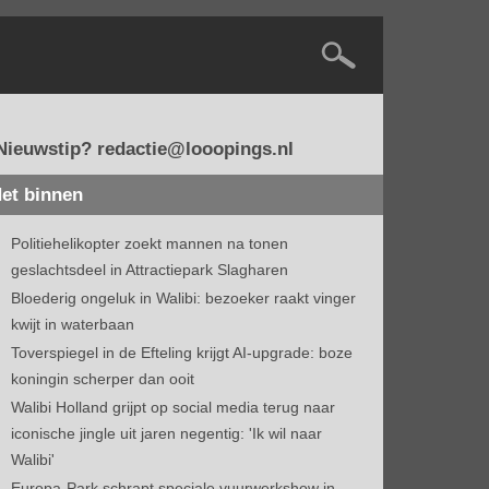
Nieuwstip? redactie@looopings.nl
et binnen
Politiehelikopter zoekt mannen na tonen
geslachtsdeel in Attractiepark Slagharen
Bloederig ongeluk in Walibi: bezoeker raakt vinger
kwijt in waterbaan
Toverspiegel in de Efteling krijgt AI-upgrade: boze
koningin scherper dan ooit
Walibi Holland grijpt op social media terug naar
iconische jingle uit jaren negentig: 'Ik wil naar
Walibi'
Europa-Park schrapt speciale vuurwerkshow in