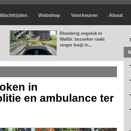
Wachttijden
Webshop
Voorkeuren
About
Bloederig ongeluk in
Walibi: bezoeker raakt
vinger kwijt in...
N
roken in
litie en ambulance ter