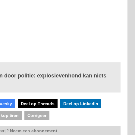
 door politie: explosievenhond kan niets
luesky
Deel op Threads
Deel op LinkedIn
 kopiëren
Corrigeer
vrij?
Neem een abonnement