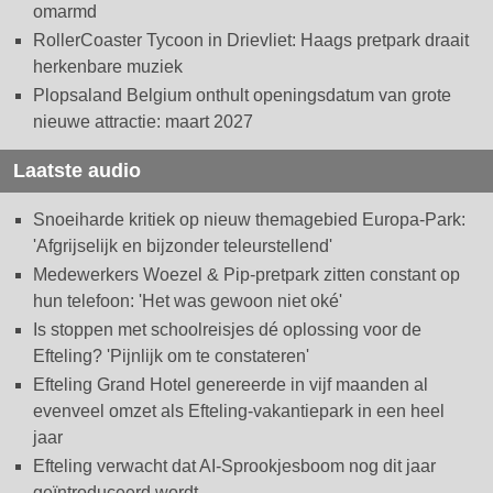
omarmd
RollerCoaster Tycoon in Drievliet: Haags pretpark draait
herkenbare muziek
Plopsaland Belgium onthult openingsdatum van grote
nieuwe attractie: maart 2027
Laatste audio
Snoeiharde kritiek op nieuw themagebied Europa-Park:
'Afgrijselijk en bijzonder teleurstellend'
Medewerkers Woezel & Pip-pretpark zitten constant op
hun telefoon: 'Het was gewoon niet oké'
Is stoppen met schoolreisjes dé oplossing voor de
Efteling? 'Pijnlijk om te constateren'
Efteling Grand Hotel genereerde in vijf maanden al
evenveel omzet als Efteling-vakantiepark in een heel
jaar
Efteling verwacht dat AI-Sprookjesboom nog dit jaar
geïntroduceerd wordt