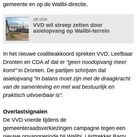
gemeente en op de Walibi-directie.
ZIE OOK
VVD wil streep zetten door
asielopvang op Walibi-terrein
In het nieuwe coalitieakkoord spreken VVD, Leefbaar
Dronten en CDA af dat er
"geen noodopvang meer
komt"
in Dronten. De partijen schrijven dat
asielopvang
"in balans moet zijn met de draagkracht
van de samenleving en met wat bestuurlijk en
praktisch uitvoerbaar is"
.
Overlastsignalen
De VVD voerde tijdens de
gemeenteraadsverkiezingen campagne tegen een
nieuwe opvangperiode bij Walibi. Lijsttrekker Barry