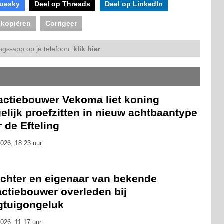
luesky
Deel op Threads
Deel op LinkedIn
 kopiëren
Corrigeer
ngs-app op je telefoon:
klik hier
ractiebouwer Vekoma liet koning
lijk proefzitten in nieuw achtbaantype
 de Efteling
026, 18.23 uur
ichter en eigenaar van bekende
actiebouwer overleden bij
egtuigongeluk
026, 11.17 uur