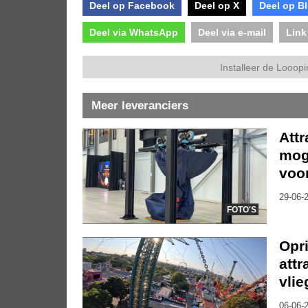
Deel op Facebook
Deel op X
Deel op B
Deel via WhatsApp
Deel via e-mail
Link
Installeer de Looopi
Meer leveranciers
Att
moge
voor
29-06-2
FOTO'S
Opr
attr
vli
06-06-2