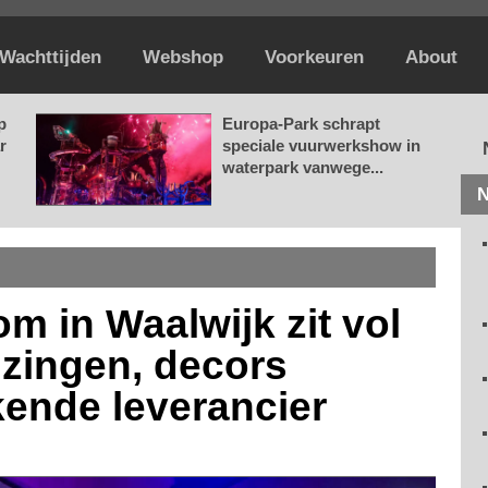
Wachttijden
Webshop
Voorkeuren
About
p
Europa-Park schrapt
r
speciale vuurwerkshow in
waterpark vanwege...
N
m in Waalwijk zit vol
jzingen, decors
ende leverancier