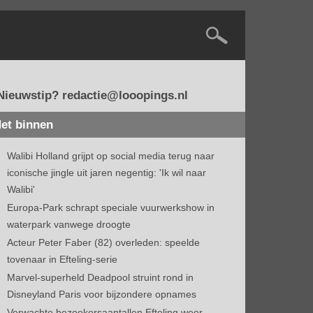
Nieuwstip? redactie@looopings.nl
et binnen
Walibi Holland grijpt op social media terug naar
iconische jingle uit jaren negentig: 'Ik wil naar
Walibi'
Europa-Park schrapt speciale vuurwerkshow in
waterpark vanwege droogte
Acteur Peter Faber (82) overleden: speelde
tovenaar in Efteling-serie
Marvel-superheld Deadpool struint rond in
Disneyland Paris voor bijzondere opnames
Verwachte bezoekersaantallen Efteling weer