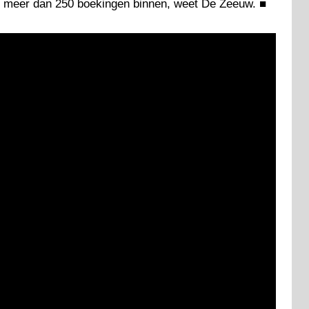
 meer dan 250 boekingen binnen, weet De Zeeuw.
■