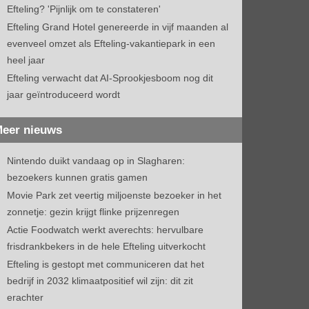
Efteling? 'Pijnlijk om te constateren'
Efteling Grand Hotel genereerde in vijf maanden al
evenveel omzet als Efteling-vakantiepark in een
heel jaar
Efteling verwacht dat AI-Sprookjesboom nog dit
jaar geïntroduceerd wordt
eer nieuws
Nintendo duikt vandaag op in Slagharen:
bezoekers kunnen gratis gamen
Movie Park zet veertig miljoenste bezoeker in het
zonnetje: gezin krijgt flinke prijzenregen
Actie Foodwatch werkt averechts: hervulbare
frisdrankbekers in de hele Efteling uitverkocht
Efteling is gestopt met communiceren dat het
bedrijf in 2032 klimaatpositief wil zijn: dit zit
erachter