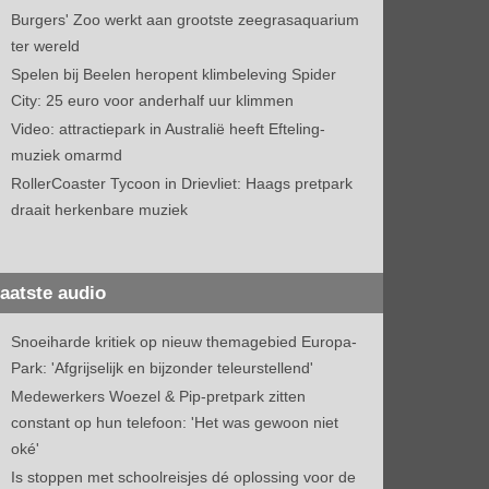
Burgers' Zoo werkt aan grootste zeegrasaquarium
ter wereld
Spelen bij Beelen heropent klimbeleving Spider
City: 25 euro voor anderhalf uur klimmen
Video: attractiepark in Australië heeft Efteling-
muziek omarmd
RollerCoaster Tycoon in Drievliet: Haags pretpark
draait herkenbare muziek
aatste audio
Snoeiharde kritiek op nieuw themagebied Europa-
Park: 'Afgrijselijk en bijzonder teleurstellend'
Medewerkers Woezel & Pip-pretpark zitten
constant op hun telefoon: 'Het was gewoon niet
oké'
Is stoppen met schoolreisjes dé oplossing voor de