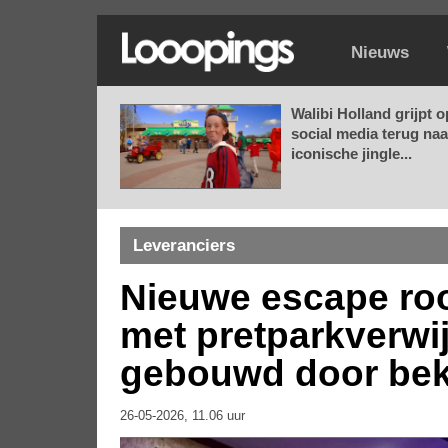
Nieuws
Walibi Holland grijpt o
social media terug naa
iconische jingle...
Leveranciers
Nieuwe escape roo
met pretparkverwi
gebouwd door bek
26-05-2026, 11.06 uur