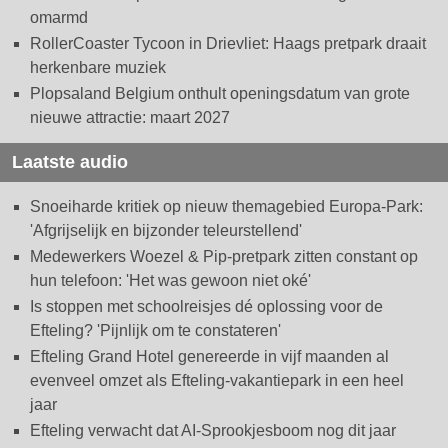
omarmd
RollerCoaster Tycoon in Drievliet: Haags pretpark draait
herkenbare muziek
Plopsaland Belgium onthult openingsdatum van grote
nieuwe attractie: maart 2027
Laatste audio
Snoeiharde kritiek op nieuw themagebied Europa-Park:
'Afgrijselijk en bijzonder teleurstellend'
Medewerkers Woezel & Pip-pretpark zitten constant op
hun telefoon: 'Het was gewoon niet oké'
Is stoppen met schoolreisjes dé oplossing voor de
Efteling? 'Pijnlijk om te constateren'
Efteling Grand Hotel genereerde in vijf maanden al
evenveel omzet als Efteling-vakantiepark in een heel
jaar
Efteling verwacht dat AI-Sprookjesboom nog dit jaar