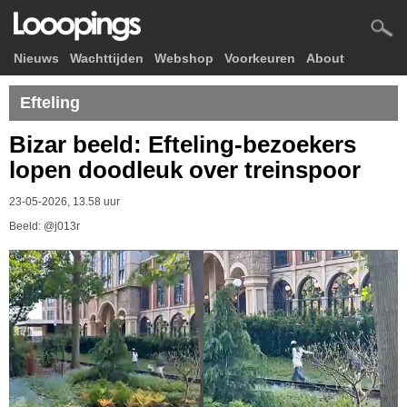
Nieuws
Wachttijden
Webshop
Voorkeuren
About
Efteling
Bizar beeld: Efteling-bezoekers
lopen doodleuk over treinspoor
23-05-2026, 13.58 uur
Beeld: @j013r