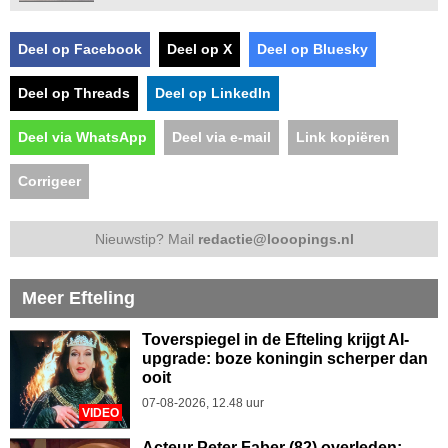
Deel op Facebook
Deel op X
Deel op Bluesky
Deel op Threads
Deel op LinkedIn
Deel via WhatsApp
Deel via e-mail
Link kopiëren
Corrigeer
Nieuwstip? Mail
redactie@looopings.nl
Meer Efteling
Toverspiegel in de Efteling krijgt AI-
upgrade: boze koningin scherper dan
ooit
07-08-2026, 12.48 uur
VIDEO
Acteur Peter Faber (82) overleden: