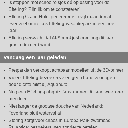
Is stoppen met schoolreisjes dé oplossing voor de
Efteling? 'Pijnlijk om te constateren'
Efteling Grand Hotel genereerde in vijf maanden al
evenveel omzet als Efteling-vakantiepark in een heel
jaar
Efteling verwacht dat AI-Sprookjesboom nog dit jaar
geïntroduceerd wordt
Vandaag een jaar geleden
Pretparkfan verkoopt achtbaanmodellen uit de 3D-printer
Video: Efteling-bezoekers zien geen hand voor ogen
door dichte mist bij Aquanura
Nóg een Efteling-pubquiz: fans kunnen dit jaar twee keer
meedoen
Niet langer de grootste douche van Nederland:
Toverland sluit waterval af
Storing zorgt voor chaos in Europa-Park-zwembad
Rulantica: bezoekers weg zonder te betalen