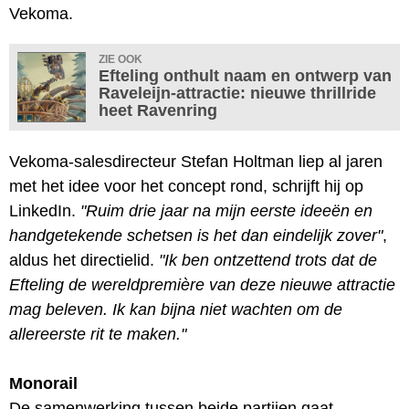
Vekoma.
ZIE OOK
Efteling onthult naam en ontwerp van
Raveleijn-attractie: nieuwe thrillride
heet Ravenring
Vekoma-salesdirecteur Stefan Holtman liep al jaren
met het idee voor het concept rond, schrijft hij op
LinkedIn.
"Ruim drie jaar na mijn eerste ideeën en
handgetekende schetsen is het dan eindelijk zover"
,
aldus het directielid.
"Ik ben ontzettend trots dat de
Efteling de wereldpremière van deze nieuwe attractie
mag beleven. Ik kan bijna niet wachten om de
allereerste rit te maken."
Monorail
De samenwerking tussen beide partijen gaat