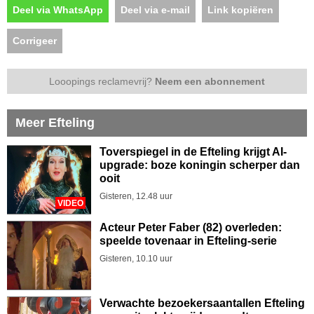
Deel via WhatsApp
Deel via e-mail
Link kopiëren
Corrigeer
Looopings reclamevrij?
Neem een abonnement
Meer Efteling
Toverspiegel in de Efteling krijgt AI-
upgrade: boze koningin scherper dan
ooit
Gisteren, 12.48 uur
VIDEO
Acteur Peter Faber (82) overleden:
speelde tovenaar in Efteling-serie
Gisteren, 10.10 uur
Verwachte bezoekersaantallen Efteling