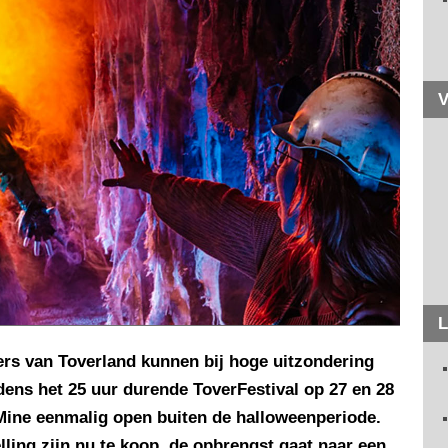
V
L
s van Toverland kunnen bij hoge uitzondering
dens het 25 uur durende ToverFestival op 27 en 28
Mine eenmalig open buiten de halloweenperiode.
ling zijn nu te koop, de opbrengst gaat naar een