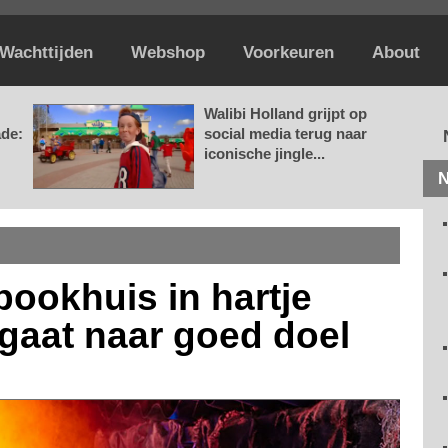
Wachttijden
Webshop
Voorkeuren
About
Walibi Holland grijpt op
ade:
social media terug naar
iconische jingle...
N
pookhuis in hartje
gaat naar goed doel