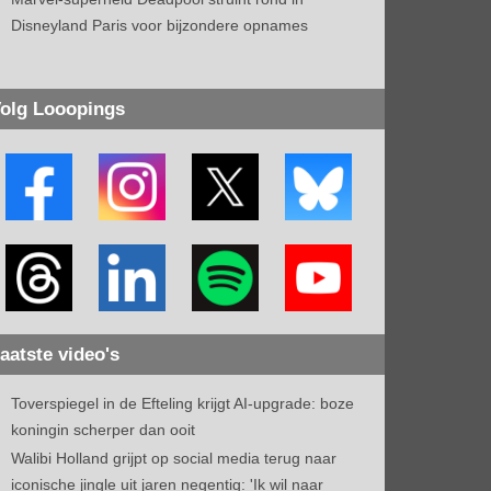
Disneyland Paris voor bijzondere opnames
olg Looopings
aatste video's
Toverspiegel in de Efteling krijgt AI-upgrade: boze
koningin scherper dan ooit
Walibi Holland grijpt op social media terug naar
iconische jingle uit jaren negentig: 'Ik wil naar