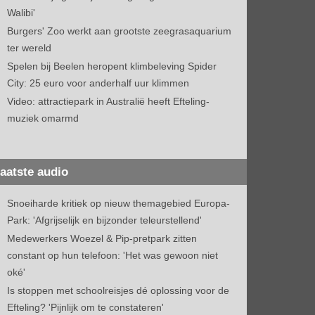
Walibi'
Burgers' Zoo werkt aan grootste zeegrasaquarium
ter wereld
Spelen bij Beelen heropent klimbeleving Spider
City: 25 euro voor anderhalf uur klimmen
Video: attractiepark in Australië heeft Efteling-
muziek omarmd
aatste audio
Snoeiharde kritiek op nieuw themagebied Europa-
Park: 'Afgrijselijk en bijzonder teleurstellend'
Medewerkers Woezel & Pip-pretpark zitten
constant op hun telefoon: 'Het was gewoon niet
oké'
Is stoppen met schoolreisjes dé oplossing voor de
Efteling? 'Pijnlijk om te constateren'