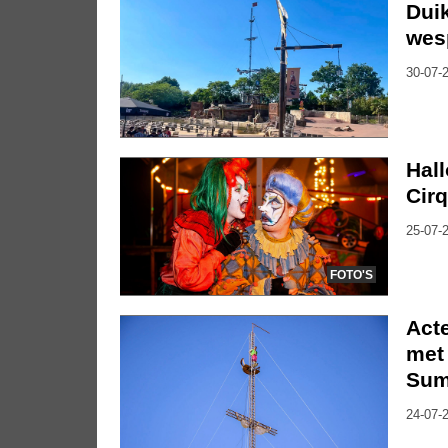
Duik
wes
30-07-2
Hal
Cirq
25-07-2
FOTO'S
Act
met 
Su
24-07-2