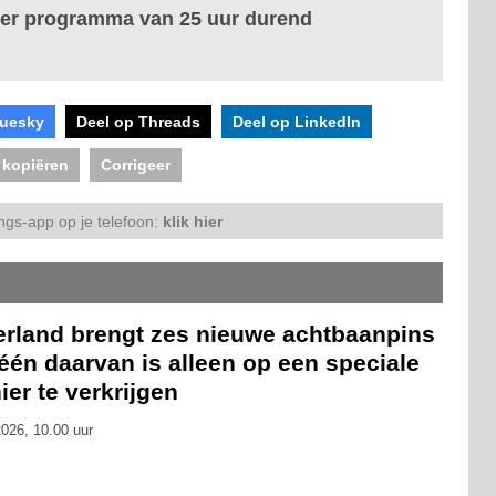
ver programma van 25 uur durend
luesky
Deel op Threads
Deel op LinkedIn
 kopiëren
Corrigeer
ngs-app op je telefoon:
klik hier
erland brengt zes nieuwe achtbaanpins
 één daarvan is alleen op een speciale
er te verkrijgen
026, 10.00 uur