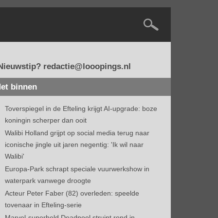
Nieuwstip? redactie@looopings.nl
et binnen
Toverspiegel in de Efteling krijgt AI-upgrade: boze
koningin scherper dan ooit
Walibi Holland grijpt op social media terug naar
iconische jingle uit jaren negentig: 'Ik wil naar
Walibi'
Europa-Park schrapt speciale vuurwerkshow in
waterpark vanwege droogte
Acteur Peter Faber (82) overleden: speelde
tovenaar in Efteling-serie
Marvel-superheld Deadpool struint rond in