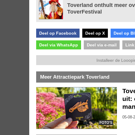
Toverland onthult meer o
ToverFestival
Deel op Facebook
Deel op X
Deel op B
Deel via WhatsApp
Deel via e-mail
Link
Installeer de Looopi
Meer Attractiepark Toverland
Tov
uit:
mani
05-08-2
FOTO'S