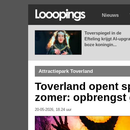
Nieuws
Toverspiegel in de
Efteling krijgt AI-upgr
boze koningin...
Attractiepark Toverland
Toverland opent s
zomer: opbrengst 
20-05-2026, 18.24 uur