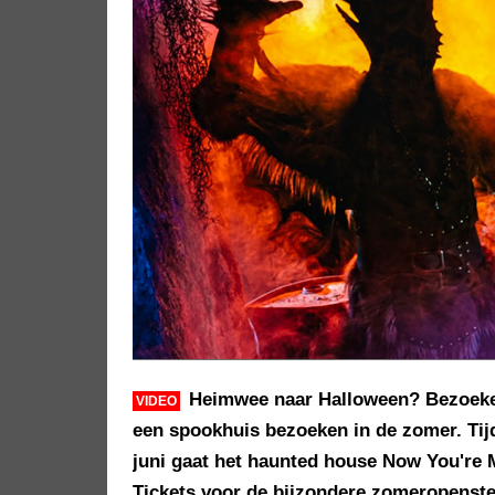
Heimwee naar Halloween? Bezoeker
VIDEO
een spookhuis bezoeken in de zomer. Tij
juni gaat het haunted house Now You're 
Tickets voor de bijzondere zomeropenstel