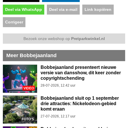
Deel via WhatsApp
Deel via e-mail
Link kopiëren
Corrigeer
Bezoek onze webshop op
Pretparkwinkel.nl
Meer Bobbejaanland
Bobbejaanland presenteert nieuwe
versie van dansshow, dit keer zonder
copyrightschending
28-07-2026, 12.42 uur
VIDEO
Bobbejaanland sluit op 1 september
drie attracties: Nickelodeon-gebied
komt eraan
27-07-2026, 12.17 uur
FOTO'S