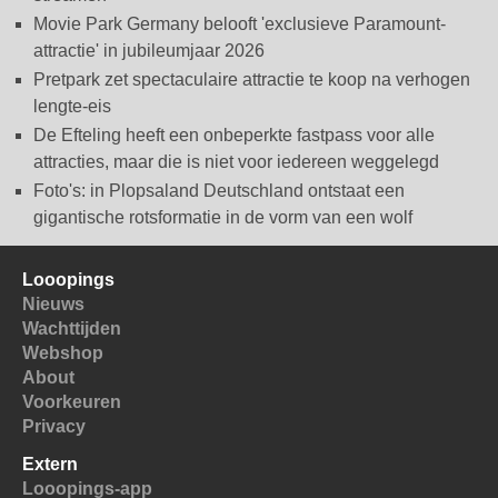
Movie Park Germany belooft 'exclusieve Paramount-
attractie' in jubileumjaar 2026
Pretpark zet spectaculaire attractie te koop na verhogen
lengte-eis
De Efteling heeft een onbeperkte fastpass voor alle
attracties, maar die is niet voor iedereen weggelegd
Foto's: in Plopsaland Deutschland ontstaat een
gigantische rotsformatie in de vorm van een wolf
Looopings
Nieuws
Wachttijden
Webshop
About
Voorkeuren
Privacy
Extern
Looopings-app