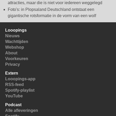
attracties, maar die is niet voor iedereen weggelegd
Foto's: in Plopsaland Deutschland ontstaat een
gigantische rotsformatie in de vorm van een wolf
Looopings
Nieuws
Wachttijden
Webshop
About
Voorkeuren
Privacy
Extern
Looopings-app
RSS-feed
Spotify-playlist
YouTube
Podcast
Alle afleveringen