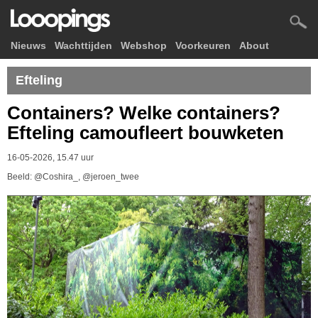
Nieuws
Wachttijden
Webshop
Voorkeuren
About
Efteling
Containers? Welke containers?
Efteling camoufleert bouwketen
16-05-2026, 15.47 uur
Beeld: @Coshira_, @jeroen_twee