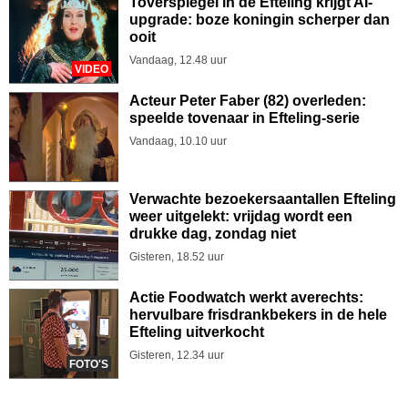
Toverspiegel in de Efteling krijgt AI-
upgrade: boze koningin scherper dan
ooit
Vandaag, 12.48 uur
VIDEO
Acteur Peter Faber (82) overleden:
speelde tovenaar in Efteling-serie
Vandaag, 10.10 uur
Verwachte bezoekersaantallen Efteling
weer uitgelekt: vrijdag wordt een
drukke dag, zondag niet
Gisteren, 18.52 uur
Actie Foodwatch werkt averechts:
hervulbare frisdrankbekers in de hele
Efteling uitverkocht
Gisteren, 12.34 uur
FOTO'S