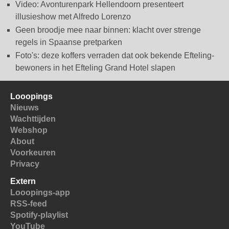
Video: Avonturenpark Hellendoorn presenteert
illusieshow met Alfredo Lorenzo
Geen broodje mee naar binnen: klacht over strenge
regels in Spaanse pretparken
Foto's: deze koffers verraden dat ook bekende Efteling-
bewoners in het Efteling Grand Hotel slapen
Looopings
Nieuws
Wachttijden
Webshop
About
Voorkeuren
Privacy
Extern
Looopings-app
RSS-feed
Spotify-playlist
YouTube