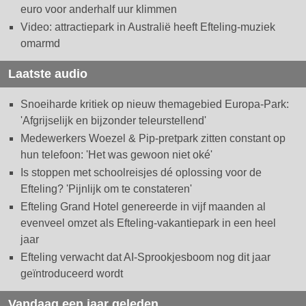
euro voor anderhalf uur klimmen
Video: attractiepark in Australië heeft Efteling-muziek
omarmd
Laatste audio
Snoeiharde kritiek op nieuw themagebied Europa-Park:
'Afgrijselijk en bijzonder teleurstellend'
Medewerkers Woezel & Pip-pretpark zitten constant op
hun telefoon: 'Het was gewoon niet oké'
Is stoppen met schoolreisjes dé oplossing voor de
Efteling? 'Pijnlijk om te constateren'
Efteling Grand Hotel genereerde in vijf maanden al
evenveel omzet als Efteling-vakantiepark in een heel
jaar
Efteling verwacht dat AI-Sprookjesboom nog dit jaar
geïntroduceerd wordt
Vandaag een jaar geleden