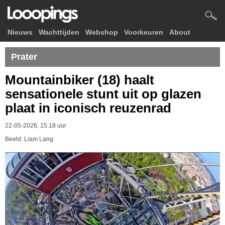
Nieuws
Wachttijden
Webshop
Voorkeuren
About
Prater
Mountainbiker (18) haalt
sensationele stunt uit op glazen
plaat in iconisch reuzenrad
22-05-2026, 15.18 uur
Beeld: Liam Lang