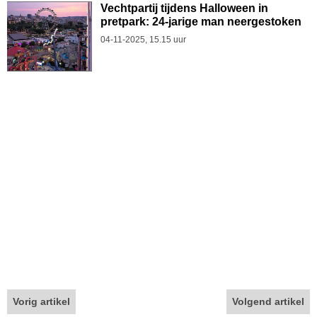
Vechtpartij tijdens Halloween in
pretpark: 24-jarige man neergestoken
04-11-2025, 15.15 uur
Vorig artikel
Volgend artikel