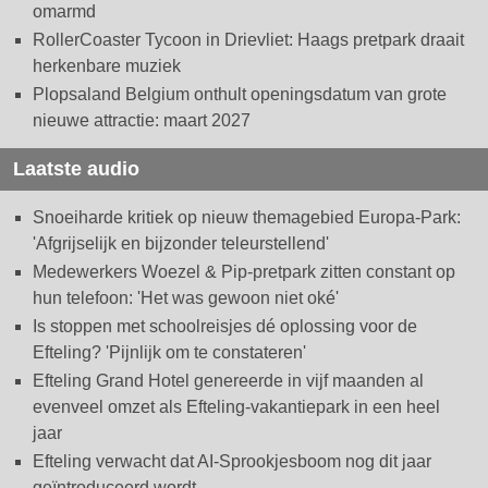
omarmd
RollerCoaster Tycoon in Drievliet: Haags pretpark draait
herkenbare muziek
Plopsaland Belgium onthult openingsdatum van grote
nieuwe attractie: maart 2027
Laatste audio
Snoeiharde kritiek op nieuw themagebied Europa-Park:
'Afgrijselijk en bijzonder teleurstellend'
Medewerkers Woezel & Pip-pretpark zitten constant op
hun telefoon: 'Het was gewoon niet oké'
Is stoppen met schoolreisjes dé oplossing voor de
Efteling? 'Pijnlijk om te constateren'
Efteling Grand Hotel genereerde in vijf maanden al
evenveel omzet als Efteling-vakantiepark in een heel
jaar
Efteling verwacht dat AI-Sprookjesboom nog dit jaar
geïntroduceerd wordt