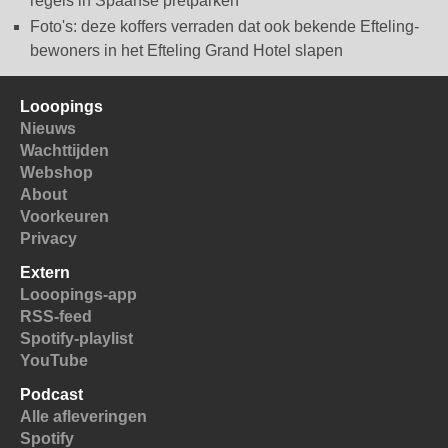
regels in Spaanse pretparken
Foto's: deze koffers verraden dat ook bekende Efteling-
bewoners in het Efteling Grand Hotel slapen
Looopings
Nieuws
Wachttijden
Webshop
About
Voorkeuren
Privacy
Extern
Looopings-app
RSS-feed
Spotify-playlist
YouTube
Podcast
Alle afleveringen
Spotify