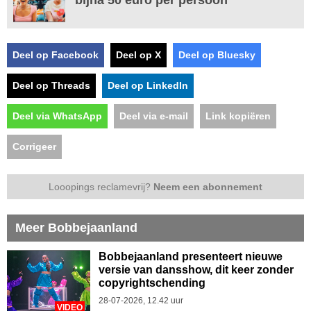
Deel op Facebook
Deel op X
Deel op Bluesky
Deel op Threads
Deel op LinkedIn
Deel via WhatsApp
Deel via e-mail
Link kopiëren
Corrigeer
Looopings reclamevrij?
Neem een abonnement
Meer Bobbejaanland
Bobbejaanland presenteert nieuwe
versie van dansshow, dit keer zonder
copyrightschending
28-07-2026, 12.42 uur
VIDEO