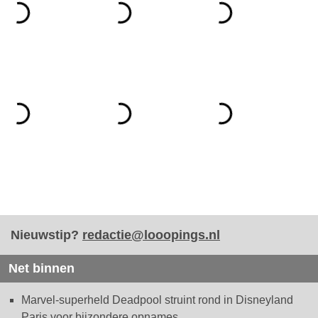
Nieuwstip?
redactie@looopings.nl
Net binnen
Marvel-superheld Deadpool struint rond in Disneyland
Paris voor bijzondere opnames