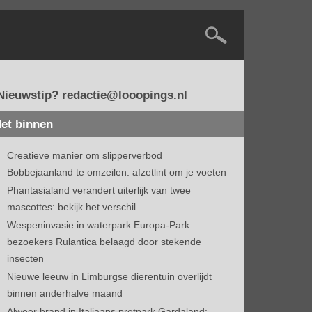
Nieuwstip? redactie@looopings.nl
et binnen
Creatieve manier om slipperverbod
Bobbejaanland te omzeilen: afzetlint om je voeten
Phantasialand verandert uiterlijk van twee
mascottes: bekijk het verschil
Wespeninvasie in waterpark Europa-Park:
bezoekers Rulantica belaagd door stekende
insecten
Nieuwe leeuw in Limburgse dierentuin overlijdt
binnen anderhalve maand
Alweer brand in Italiaans pretpark Gardaland: