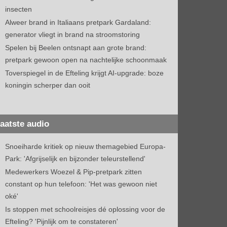
insecten
Alweer brand in Italiaans pretpark Gardaland:
generator vliegt in brand na stroomstoring
Spelen bij Beelen ontsnapt aan grote brand:
pretpark gewoon open na nachtelijke schoonmaak
Toverspiegel in de Efteling krijgt AI-upgrade: boze
koningin scherper dan ooit
aatste audio
Snoeiharde kritiek op nieuw themagebied Europa-
Park: 'Afgrijselijk en bijzonder teleurstellend'
Medewerkers Woezel & Pip-pretpark zitten
constant op hun telefoon: 'Het was gewoon niet
oké'
Is stoppen met schoolreisjes dé oplossing voor de
Efteling? 'Pijnlijk om te constateren'