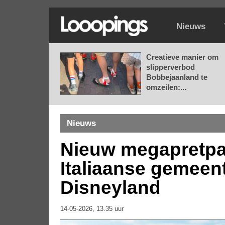
Nieuws
Creatieve manier om
slipperverbod
Bobbejaanland te
omzeilen:...
Nieuws
Nieuw megapretpar
Italiaanse gemeen
Disneyland
14-05-2026, 13.35 uur