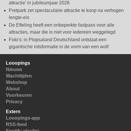
attractie' in jubileumjaar 2026
Pretpark zet spectaculaire attractie te koop na verhogen
lengte-eis
De Efteling heeft een onbeperkte fastpass voor alle
attracties, maar die is niet voor iedereen weggelegd
Foto's: in Plopsaland Deutschland ontstaat een
gigantische rotsformatie in de vorm van een wolf
Looopings
Nieuws
Wachttijden
Webshop
About
Voorkeuren
Privacy
Extern
Looopings-app
RSS-feed
Spotify-playlist