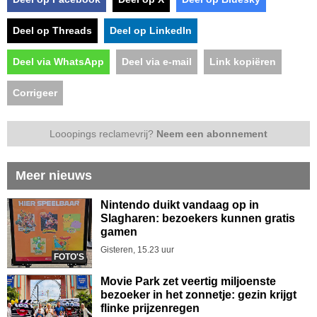
Deel op Threads
Deel op LinkedIn
Deel via WhatsApp
Deel via e-mail
Link kopiëren
Corrigeer
Looopings reclamevrij?
Neem een abonnement
Meer nieuws
Nintendo duikt vandaag op in
Slagharen: bezoekers kunnen gratis
gamen
Gisteren, 15.23 uur
FOTO'S
Movie Park zet veertig miljoenste
bezoeker in het zonnetje: gezin krijgt
flinke prijzenregen