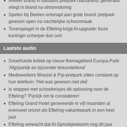
Alweer brand in Italiaans pretpark Gardaland: generator
vliegt in brand na stroomstoring
Spelen bij Beelen ontsnapt aan grote brand: pretpark
gewoon open na nachtelijke schoonmaak
Toverspiegel in de Efteling krijgt AI-upgrade: boze
koningin scherper dan ooit
Laatste audio
Snoeiharde kritiek op nieuw themagebied Europa-Park:
'Afgrijselijk en bijzonder teleurstellend'
Medewerkers Woezel & Pip-pretpark zitten constant op
hun telefoon: 'Het was gewoon niet oké'
Is stoppen met schoolreisjes dé oplossing voor de
Efteling? 'Pijnlijk om te constateren'
Efteling Grand Hotel genereerde in vijf maanden al
evenveel omzet als Efteling-vakantiepark in een heel
jaar
Efteling verwacht dat AI-Sprookjesboom nog dit jaar