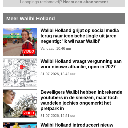
Looopings reclamevrij?
Neem een abonnement
Meer Walibi Holland
Walibi Holland grijpt op social media
terug naar iconische jingle uit jaren
negentig: 'Ik wil naar Walibi'
Vandaag, 10.46 uur
VIDEO
Walibi Holland vraagt vergunning aan
voor nieuwe attractie, open in 2027
31-07-2026, 13.42 uur
Beveiligers Walibi hebben inbrekende
youtubers in de smiezen, maar toch
wandelen jochies ongemerkt het
pretpark in
VIDEO
31-07-2026, 12.51 uur
Walibi Holland introduceert nieuw