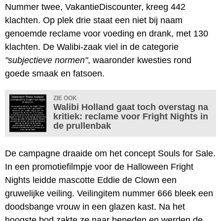
Nummer twee, VakantieDiscounter, kreeg 442
klachten. Op plek drie staat een niet bij naam
genoemde reclame voor voeding en drank, met 130
klachten. De Walibi-zaak viel in de categorie
"subjectieve normen"
, waaronder kwesties rond
goede smaak en fatsoen.
ZIE OOK
Walibi Holland gaat toch overstag na
kritiek: reclame voor Fright Nights in
de prullenbak
De campagne draaide om het concept Souls for Sale.
In een promotiefilmpje voor de Halloween Fright
Nights leidde mascotte Eddie de Clown een
gruwelijke veiling. Veilingitem nummer 666 bleek een
doodsbange vrouw in een glazen kast. Na het
hoogste bod zakte ze naar beneden en werden de