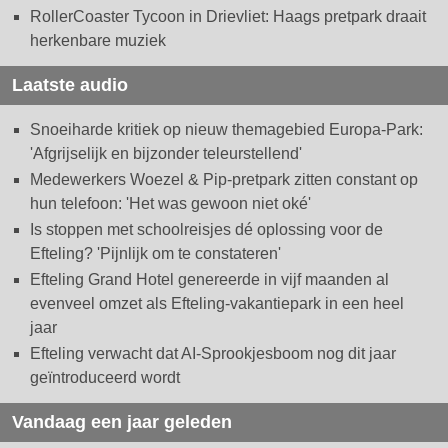
RollerCoaster Tycoon in Drievliet: Haags pretpark draait
herkenbare muziek
Laatste audio
Snoeiharde kritiek op nieuw themagebied Europa-Park:
'Afgrijselijk en bijzonder teleurstellend'
Medewerkers Woezel & Pip-pretpark zitten constant op
hun telefoon: 'Het was gewoon niet oké'
Is stoppen met schoolreisjes dé oplossing voor de
Efteling? 'Pijnlijk om te constateren'
Efteling Grand Hotel genereerde in vijf maanden al
evenveel omzet als Efteling-vakantiepark in een heel
jaar
Efteling verwacht dat AI-Sprookjesboom nog dit jaar
geïntroduceerd wordt
Vandaag een jaar geleden