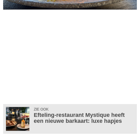
ZIE OOK
Efteling-restaurant Mystique heeft
een nieuwe barkaart: luxe hapjes