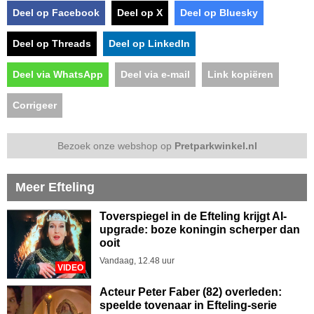
Deel op Facebook
Deel op X
Deel op Bluesky
Deel op Threads
Deel op LinkedIn
Deel via WhatsApp
Deel via e-mail
Link kopiëren
Corrigeer
Bezoek onze webshop op
Pretparkwinkel.nl
Meer Efteling
Toverspiegel in de Efteling krijgt AI-
upgrade: boze koningin scherper dan
ooit
Vandaag, 12.48 uur
VIDEO
Acteur Peter Faber (82) overleden:
speelde tovenaar in Efteling-serie