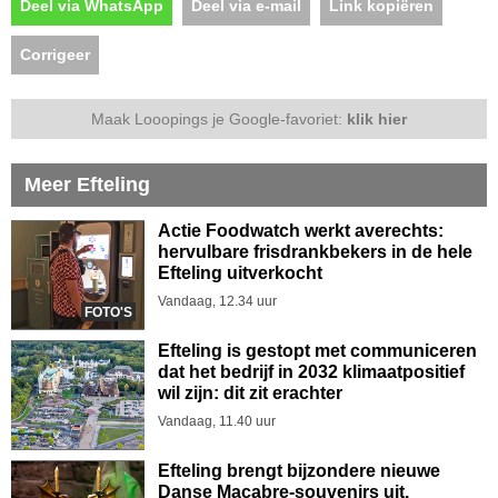
Deel via WhatsApp
Deel via e-mail
Link kopiëren
Corrigeer
Maak Looopings je Google-favoriet:
klik hier
Meer Efteling
Actie Foodwatch werkt averechts:
hervulbare frisdrankbekers in de hele
Efteling uitverkocht
Vandaag, 12.34 uur
FOTO'S
Efteling is gestopt met communiceren
dat het bedrijf in 2032 klimaatpositief
wil zijn: dit zit erachter
Vandaag, 11.40 uur
Efteling brengt bijzondere nieuwe
Danse Macabre-souvenirs uit,