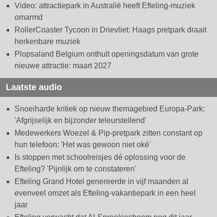
Video: attractiepark in Australië heeft Efteling-muziek
omarmd
RollerCoaster Tycoon in Drievliet: Haags pretpark draait
herkenbare muziek
Plopsaland Belgium onthult openingsdatum van grote
nieuwe attractie: maart 2027
Laatste audio
Snoeiharde kritiek op nieuw themagebied Europa-Park:
'Afgrijselijk en bijzonder teleurstellend'
Medewerkers Woezel & Pip-pretpark zitten constant op
hun telefoon: 'Het was gewoon niet oké'
Is stoppen met schoolreisjes dé oplossing voor de
Efteling? 'Pijnlijk om te constateren'
Efteling Grand Hotel genereerde in vijf maanden al
evenveel omzet als Efteling-vakantiepark in een heel
jaar