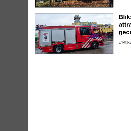
Blik
attr
gec
14-03-2