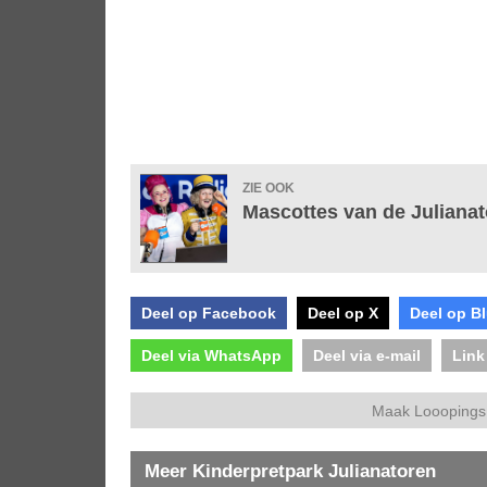
ZIE OOK
Mascottes van de Julianat
Deel op Facebook
Deel op X
Deel op B
Deel via WhatsApp
Deel via e-mail
Link
Maak Looopings 
Meer Kinderpretpark Julianatoren