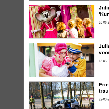
Juli
'Kun
26-06-2
Juli
voo
18-05-2
Erns
tra
22-03-2