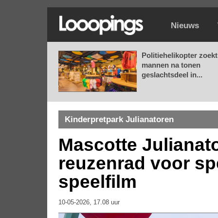
Nieuws
Politiehelikopter zoekt
mannen na tonen
geslachtsdeel in...
Kinderpretpark Julianatoren
Mascotte Julianat
reuzenrad voor spe
speelfilm
10-05-2026, 17.08 uur