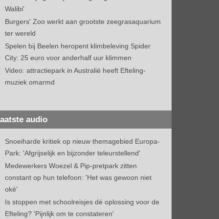
Walibi'
Burgers' Zoo werkt aan grootste zeegrasaquarium
ter wereld
Spelen bij Beelen heropent klimbeleving Spider
City: 25 euro voor anderhalf uur klimmen
Video: attractiepark in Australië heeft Efteling-
muziek omarmd
aatste audio
Snoeiharde kritiek op nieuw themagebied Europa-
Park: 'Afgrijselijk en bijzonder teleurstellend'
Medewerkers Woezel & Pip-pretpark zitten
constant op hun telefoon: 'Het was gewoon niet
oké'
Is stoppen met schoolreisjes dé oplossing voor de
Efteling? 'Pijnlijk om te constateren'