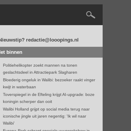
Nieuwstip? redactie@looopings.nl
et binnen
Politiehelikopter zoekt mannen na tonen
geslachtsdeel in Attractiepark Slagharen
Bloederig ongeluk in Walibi: bezoeker raakt vinger
kwijt in waterbaan
Toverspiegel in de Efteling krijgt AI-upgrade: boze
koningin scherper dan ooit
Walibi Holland grijpt op social media terug naar
iconische jingle uit jaren negentig: 'Ik wil naar
Walibi'
Europa-Park schrapt speciale vuurwerkshow in