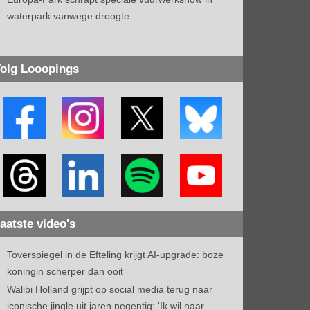
waterpark vanwege droogte
olg Looopings
aatste video's
Toverspiegel in de Efteling krijgt AI-upgrade: boze
koningin scherper dan ooit
Walibi Holland grijpt op social media terug naar
iconische jingle uit jaren negentig: 'Ik wil naar