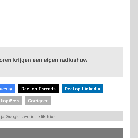
oren krijgen een eigen radioshow
luesky
Deel op Threads
Deel op LinkedIn
 kopiëren
Corrigeer
je Google-favoriet:
klik hier