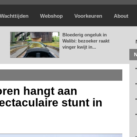
Wachttijden
Webshop
Voorkeuren
About
Bloederig ongeluk in
Walibi: bezoeker raakt
vinger kwijt in...
N
oren hangt aan
ctaculaire stunt in