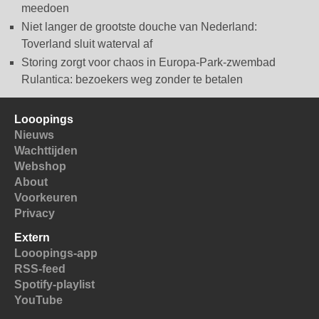
meedoen
Niet langer de grootste douche van Nederland:
Toverland sluit waterval af
Storing zorgt voor chaos in Europa-Park-zwembad
Rulantica: bezoekers weg zonder te betalen
Looopings
Nieuws
Wachttijden
Webshop
About
Voorkeuren
Privacy
Extern
Looopings-app
RSS-feed
Spotify-playlist
YouTube