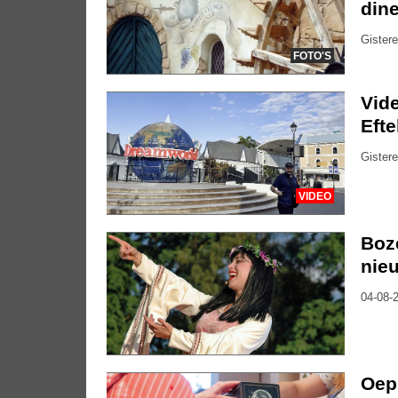
dine
Gistere
FOTO'S
Vide
Eft
Gistere
VIDEO
Boze
nie
04-08-2
Oep