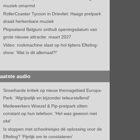
muziek omarmd
RollerCoaster Tycoon in Drievliet: Haags pretpark
draait herkenbare muziek
Plopsaland Belgium onthult openingsdatum van
grote nieuwe attractie: maart 2027
Video: rookmachine slaat op hol tijdens Efteling-
show: 'Wat ís dit allemaal?!'
aatste audio
Snoeiharde kritiek op nieuw themagebied Europa-
Park: 'Afgrijselijk en bijzonder teleurstellend'
Medewerkers Woezel & Pip-pretpark zitten
constant op hun telefoon: 'Het was gewoon niet
oké'
Is stoppen met schoolreisjes dé oplossing voor de
Efteling? 'Pijnlijk om te constateren'