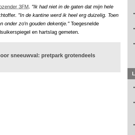
diozender 3FM
.
"Ik had niet in de gaten dat mijn hele
chtoffer.
"In de kantine werd ik heel erg duizelig. Toen
n onder zo'n gouden dekentje."
Toegesnelde
suikerspiegel en hartslag gemeten.
door sneeuwval: pretpark grotendeels
L