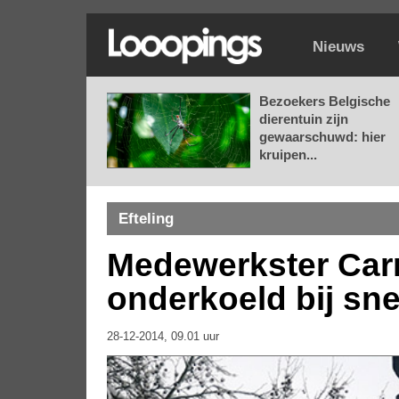
Nieuws
Bezoekers Belgische
dierentuin zijn
gewaarschuwd: hier
kruipen...
Efteling
Medewerkster Carn
onderkoeld bij s
28-12-2014, 09.01 uur