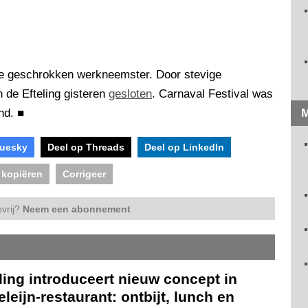
de geschrokken werkneemster. Door stevige
 de Efteling gisteren
gesloten
. Carnaval Festival was
end.
■
M
luesky
Deel op Threads
Deel op LinkedIn
 kopiëren
Corrigeer
vrij?
Neem een abonnement
ling introduceert nieuw concept in
leijn-restaurant: ontbijt, lunch en