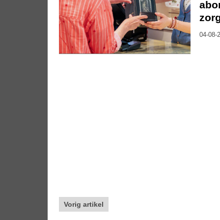
abon
zor
04-08-2
Vorig artikel