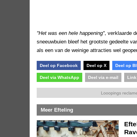
"Het was een hele happening"
, verklaarde 
sneeuwbuien bleef het grootste gedeelte van
als een van de weinige attracties wel geop
Deel op Facebook
Deel op X
Deel op B
Deel via WhatsApp
Deel via e-mail
Link
Looopings reclame
Meer Efteling
Efte
Rave