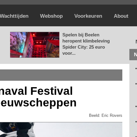
Wachttijden
Webshop
Voorkeuren
About
Spelen bij Beelen
heropent klimbeleving
Spider City: 25 euro
voor...
N
aval Festival
neeuwscheppen
Beeld: Eric Rovers