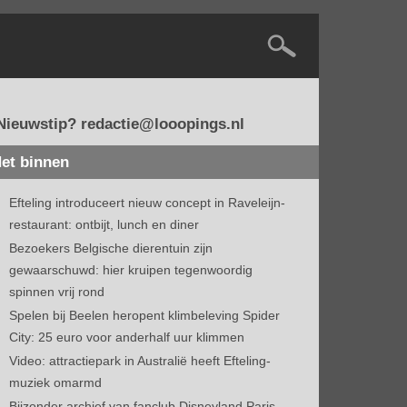
Nieuwstip? redactie@looopings.nl
et binnen
Efteling introduceert nieuw concept in Raveleijn-
restaurant: ontbijt, lunch en diner
Bezoekers Belgische dierentuin zijn
gewaarschuwd: hier kruipen tegenwoordig
spinnen vrij rond
Spelen bij Beelen heropent klimbeleving Spider
City: 25 euro voor anderhalf uur klimmen
Video: attractiepark in Australië heeft Efteling-
muziek omarmd
Bijzonder archief van fanclub Disneyland Paris