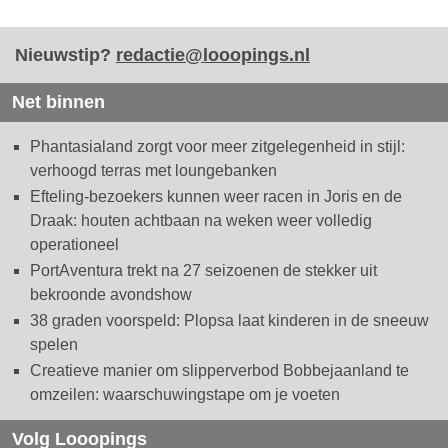
Nieuwstip?
redactie@looopings.nl
Net binnen
Phantasialand zorgt voor meer zitgelegenheid in stijl:
verhoogd terras met loungebanken
Efteling-bezoekers kunnen weer racen in Joris en de
Draak: houten achtbaan na weken weer volledig
operationeel
PortAventura trekt na 27 seizoenen de stekker uit
bekroonde avondshow
38 graden voorspeld: Plopsa laat kinderen in de sneeuw
spelen
Creatieve manier om slipperverbod Bobbejaanland te
omzeilen: waarschuwingstape om je voeten
Volg Looopings