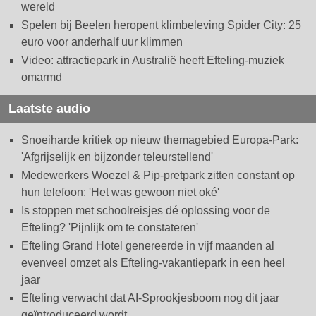
wereld
Spelen bij Beelen heropent klimbeleving Spider City: 25
euro voor anderhalf uur klimmen
Video: attractiepark in Australië heeft Efteling-muziek
omarmd
Laatste audio
Snoeiharde kritiek op nieuw themagebied Europa-Park:
'Afgrijselijk en bijzonder teleurstellend'
Medewerkers Woezel & Pip-pretpark zitten constant op
hun telefoon: 'Het was gewoon niet oké'
Is stoppen met schoolreisjes dé oplossing voor de
Efteling? 'Pijnlijk om te constateren'
Efteling Grand Hotel genereerde in vijf maanden al
evenveel omzet als Efteling-vakantiepark in een heel
jaar
Efteling verwacht dat AI-Sprookjesboom nog dit jaar
geïntroduceerd wordt