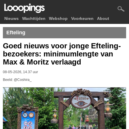
Nieuws
Wachttijden
Webshop
Voorkeuren
About
Efteling
Goed nieuws voor jonge Efteling-
bezoekers: minimumlengte van
Max & Moritz verlaagd
08-05-2026, 14.37 uur
Beeld: @Coshira_