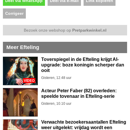
Deel via WhatsApp
Deel via e-mail
Link kopiëren
Corrigeer
Bezoek onze webshop op
Pretparkwinkel.nl
Meer Efteling
Toverspiegel in de Efteling krijgt AI-
upgrade: boze koningin scherper dan
ooit
Gisteren, 12.48 uur
VIDEO
Acteur Peter Faber (82) overleden:
speelde tovenaar in Efteling-serie
Gisteren, 10.10 uur
Verwachte bezoekersaantallen Efteling
weer uitgelekt: vrijdag wordt een