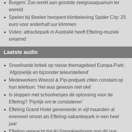
Burgers' Zoo werkt aan grootste zeegrasaquarium ter
wereld
Spelen bij Beelen heropent klimbeleving Spider City: 25
euro voor anderhalf uur klimmen
Video: attractiepark in Australië heeft Efteling-muziek
omarmd
Laatste audio
Snoeiharde kritiek op nieuw themagebied Europa-Park:
'Afgrijselijk en bijzonder teleurstellend'
Medewerkers Woezel & Pip-pretpark zitten constant op
hun telefoon: 'Het was gewoon niet oké'
Is stoppen met schoolreisjes dé oplossing voor de
Efteling? 'Pijnlijk om te constateren'
Efteling Grand Hotel genereerde in vijf maanden al
evenveel omzet als Efteling-vakantiepark in een heel
jaar
Efteling verwacht dat AI-Sprookjesboom nog dit jaar