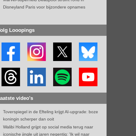
Disneyland Paris voor bijzondere opnames
olg Looopings
aatste video's
Toverspiegel in de Efteling krijgt AI-upgrade: boze
koningin scherper dan ooit
Walibi Holland grijpt op social media terug naar
iconische jingle uit jaren negentig: 'Ik wil naar