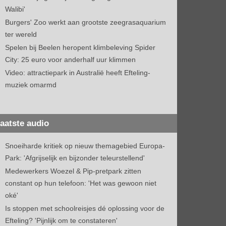
Walibi'
Burgers' Zoo werkt aan grootste zeegrasaquarium
ter wereld
Spelen bij Beelen heropent klimbeleving Spider
City: 25 euro voor anderhalf uur klimmen
Video: attractiepark in Australië heeft Efteling-
muziek omarmd
aatste audio
Snoeiharde kritiek op nieuw themagebied Europa-
Park: 'Afgrijselijk en bijzonder teleurstellend'
Medewerkers Woezel & Pip-pretpark zitten
constant op hun telefoon: 'Het was gewoon niet
oké'
Is stoppen met schoolreisjes dé oplossing voor de
Efteling? 'Pijnlijk om te constateren'