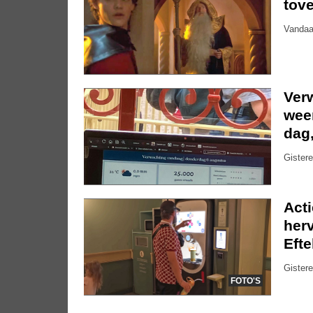
tove
Vandaa
Ver
weer
dag
Gistere
Act
herv
Efte
Gistere
FOTO'S