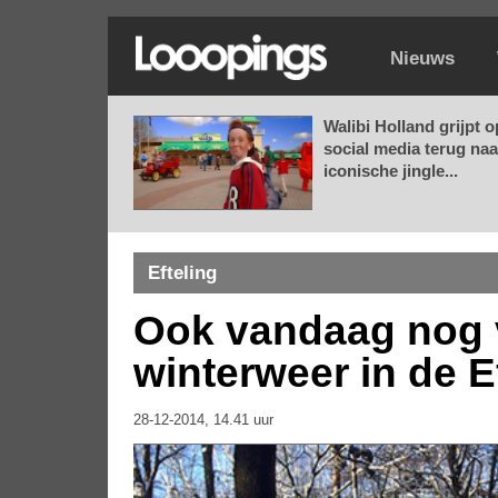
Nieuws
Walibi Holland grijpt o
social media terug naa
iconische jingle...
Efteling
Ook vandaag nog v
winterweer in de E
28-12-2014, 14.41 uur