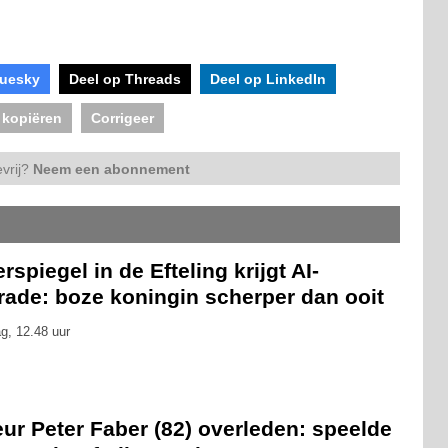
luesky
Deel op Threads
Deel op LinkedIn
 kopiëren
Corrigeer
vrij?
Neem een abonnement
rspiegel in de Efteling krijgt AI-
rade: boze koningin scherper dan ooit
g, 12.48 uur
ur Peter Faber (82) overleden: speelde