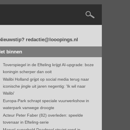
Nieuwstip? redactie@looopings.nl
et binnen
Toverspiegel in de Efteling krijgt AI-upgrade: boze
koningin scherper dan ooit
Walibi Holland grijpt op social media terug naar
iconische jingle uit jaren negentig: 'Ik wil naar
Walibi'
Europa-Park schrapt speciale vuurwerkshow in
waterpark vanwege droogte
Acteur Peter Faber (82) overleden: speelde
tovenaar in Efteling-serie
Marvel-superheld Deadpool struint rond in