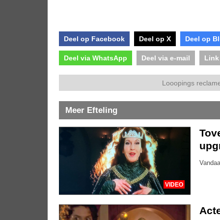
Deel op Facebook
Deel op X
Deel op B
Deel via WhatsApp
Deel via e-mail
Link
Looopings reclame
Meer Efteling
Tove
upg
Vandaa
VIDEO
Acte