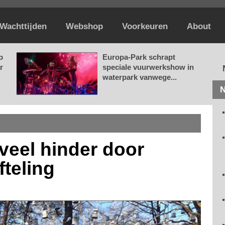
Wachttijden
Webshop
Voorkeuren
About
p
Europa-Park schrapt
r
speciale vuurwerkshow in
waterpark vanwege...
N
eel hinder door
fteling