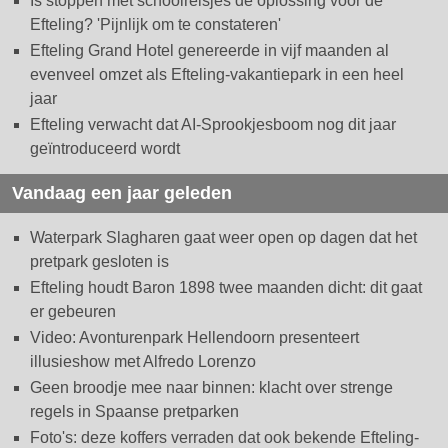
Is stoppen met schoolreisjes dé oplossing voor de
Efteling? 'Pijnlijk om te constateren'
Efteling Grand Hotel genereerde in vijf maanden al
evenveel omzet als Efteling-vakantiepark in een heel
jaar
Efteling verwacht dat AI-Sprookjesboom nog dit jaar
geïntroduceerd wordt
Vandaag een jaar geleden
Waterpark Slagharen gaat weer open op dagen dat het
pretpark gesloten is
Efteling houdt Baron 1898 twee maanden dicht: dit gaat
er gebeuren
Video: Avonturenpark Hellendoorn presenteert
illusieshow met Alfredo Lorenzo
Geen broodje mee naar binnen: klacht over strenge
regels in Spaanse pretparken
Foto's: deze koffers verraden dat ook bekende Efteling-