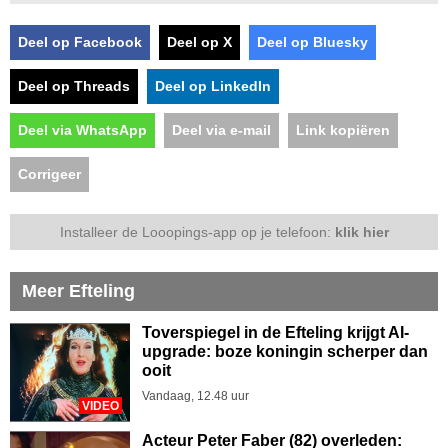
Deel op Facebook
Deel op X
Deel op Bluesky
Deel op Threads
Deel op LinkedIn
Deel via WhatsApp
Deel via e-mail
Link kopiëren
Corrigeer
Installeer de Looopings-app op je telefoon:
klik hier
Meer Efteling
Toverspiegel in de Efteling krijgt AI-
upgrade: boze koningin scherper dan
ooit
Vandaag, 12.48 uur
VIDEO
Acteur Peter Faber (82) overleden: