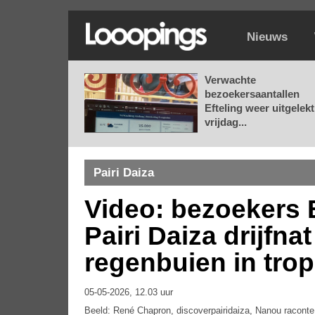
Nieuws
Verwachte
bezoekersaantallen
Efteling weer uitgelekt
vrijdag...
Pairi Daiza
Video: bezoekers 
Pairi Daiza drijfna
regenbuien in tro
05-05-2026, 12.03 uur
Beeld: René Chapron, discoverpairidaiza, Nanou raconte