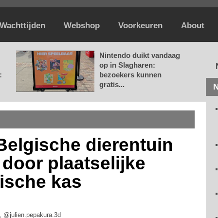
Wachttijden
Webshop
Voorkeuren
About
Nintendo duikt vandaag
op in Slagharen:
:
bezoekers kunnen
gratis...
N
Belgische dierentuin
t door plaatselijke
pische kas
, @julien.pepakura.3d