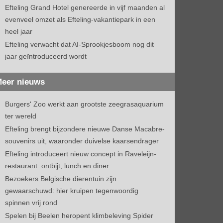
Efteling Grand Hotel genereerde in vijf maanden al
evenveel omzet als Efteling-vakantiepark in een
heel jaar
Efteling verwacht dat AI-Sprookjesboom nog dit
jaar geïntroduceerd wordt
eer nieuws
Burgers' Zoo werkt aan grootste zeegrasaquarium
ter wereld
Efteling brengt bijzondere nieuwe Danse Macabre-
souvenirs uit, waaronder duivelse kaarsendrager
Efteling introduceert nieuw concept in Raveleijn-
restaurant: ontbijt, lunch en diner
Bezoekers Belgische dierentuin zijn
gewaarschuwd: hier kruipen tegenwoordig
spinnen vrij rond
Spelen bij Beelen heropent klimbeleving Spider