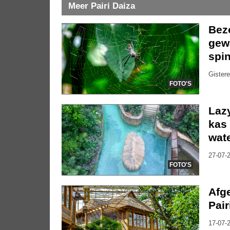
Meer Pairi Daiza
Bezo
gew
spin
Gistere
FOTO'S
Lazy
kas 
wate
27-07-2
FOTO'S
Afg
Pair
17-07-2