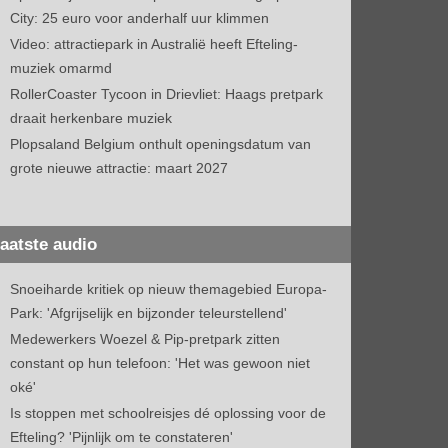
City: 25 euro voor anderhalf uur klimmen
Video: attractiepark in Australië heeft Efteling-
muziek omarmd
RollerCoaster Tycoon in Drievliet: Haags pretpark
draait herkenbare muziek
Plopsaland Belgium onthult openingsdatum van
grote nieuwe attractie: maart 2027
aatste audio
Snoeiharde kritiek op nieuw themagebied Europa-
Park: 'Afgrijselijk en bijzonder teleurstellend'
Medewerkers Woezel & Pip-pretpark zitten
constant op hun telefoon: 'Het was gewoon niet
oké'
Is stoppen met schoolreisjes dé oplossing voor de
Efteling? 'Pijnlijk om te constateren'