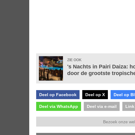
ZIE OOK
's Nachts in Pairi Daiza: h
door de grootste tropisch
Deel op Facebook
Deel op X
Deel op B
Deel via WhatsApp
Deel via e-mail
Link
Bezoek onze we