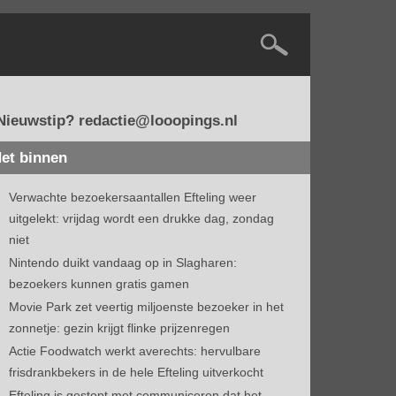
Nieuwstip? redactie@looopings.nl
et binnen
Verwachte bezoekersaantallen Efteling weer
uitgelekt: vrijdag wordt een drukke dag, zondag
niet
Nintendo duikt vandaag op in Slagharen:
bezoekers kunnen gratis gamen
Movie Park zet veertig miljoenste bezoeker in het
zonnetje: gezin krijgt flinke prijzenregen
Actie Foodwatch werkt averechts: hervulbare
frisdrankbekers in de hele Efteling uitverkocht
Efteling is gestopt met communiceren dat het