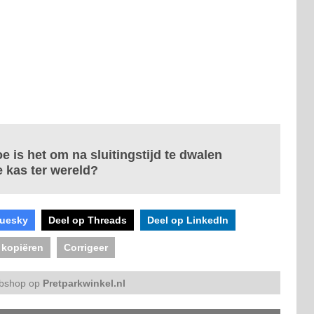
oe is het om na sluitingstijd te dwalen
e kas ter wereld?
luesky
Deel op Threads
Deel op LinkedIn
 kopiëren
Corrigeer
bshop op
Pretparkwinkel.nl