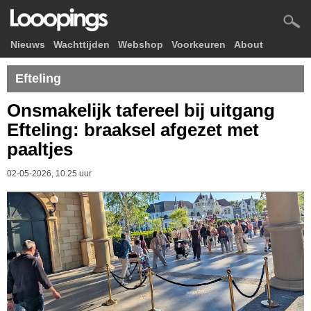
Nieuws
Wachttijden
Webshop
Voorkeuren
About
Efteling
Onsmakelijk tafereel bij uitgang
Efteling: braaksel afgezet met
paaltjes
02-05-2026, 10.25 uur