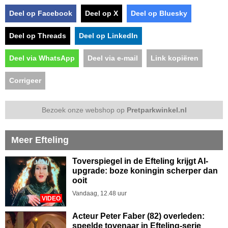
Deel op Facebook
Deel op X
Deel op Bluesky
Deel op Threads
Deel op LinkedIn
Deel via WhatsApp
Deel via e-mail
Link kopiëren
Corrigeer
Bezoek onze webshop op
Pretparkwinkel.nl
Meer Efteling
Toverspiegel in de Efteling krijgt AI-
upgrade: boze koningin scherper dan
ooit
Vandaag, 12.48 uur
VIDEO
Acteur Peter Faber (82) overleden:
speelde tovenaar in Efteling-serie