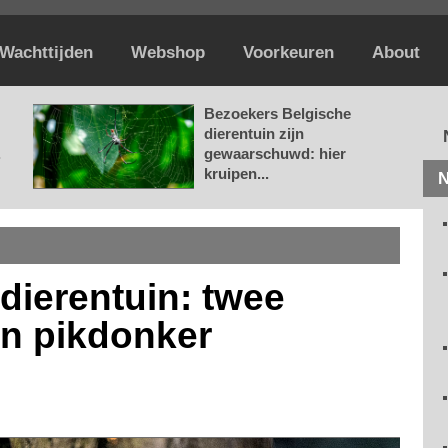
Wachttijden
Webshop
Voorkeuren
About
Bezoekers Belgische
dierentuin zijn
.
gewaarschuwd: hier
kruipen...
N
 dierentuin: twee
n pikdonker