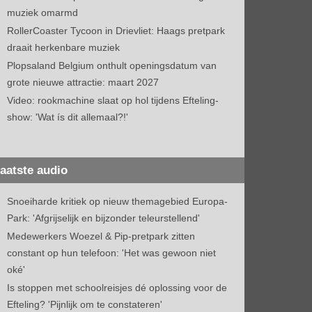
muziek omarmd
RollerCoaster Tycoon in Drievliet: Haags pretpark
draait herkenbare muziek
Plopsaland Belgium onthult openingsdatum van
grote nieuwe attractie: maart 2027
Video: rookmachine slaat op hol tijdens Efteling-
show: 'Wat ís dit allemaal?!'
aatste audio
Snoeiharde kritiek op nieuw themagebied Europa-
Park: 'Afgrijselijk en bijzonder teleurstellend'
Medewerkers Woezel & Pip-pretpark zitten
constant op hun telefoon: 'Het was gewoon niet
oké'
Is stoppen met schoolreisjes dé oplossing voor de
Efteling? 'Pijnlijk om te constateren'