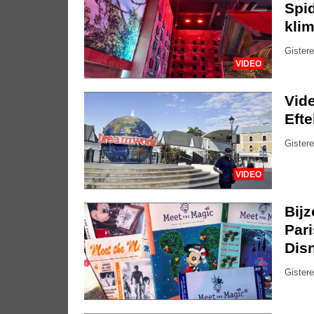
Spid
kli
Gistere
VIDEO
Vide
Eft
Gistere
VIDEO
Bijz
Pari
Dis
Gistere