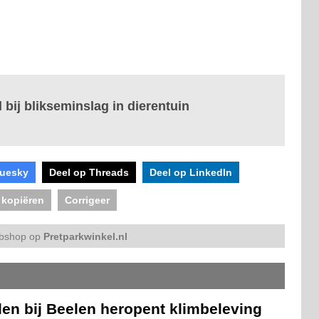
bij blikseminslag in dierentuin
luesky
Deel op Threads
Deel op LinkedIn
 kopiëren
Corrigeer
bshop op
Pretparkwinkel.nl
len bij Beelen heropent klimbeleving