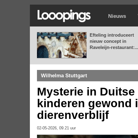
Nieuws
Efteling introduceert
nieuw concept in
Raveleijn-restaurant:..
Wilhelma Stuttgart
Mysterie in Duitse
kinderen gewond i
dierenverblijf
02-05-2026, 09.21 uur