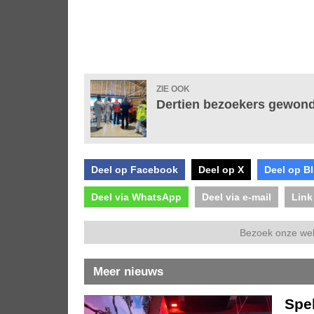
ZIE OOK
Dertien bezoekers gewond 
Deel op Facebook
Deel op X
Deel op B
Deel via WhatsApp
Deel via e-mail
Link
Bezoek onze we
Meer nieuws
Spe