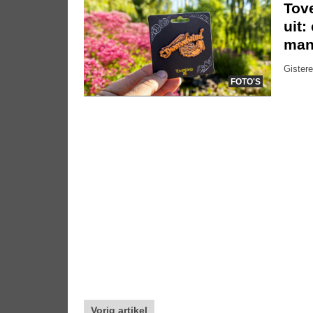
Tov
uit:
mani
Gistere
FOTO'S
Vorig artikel