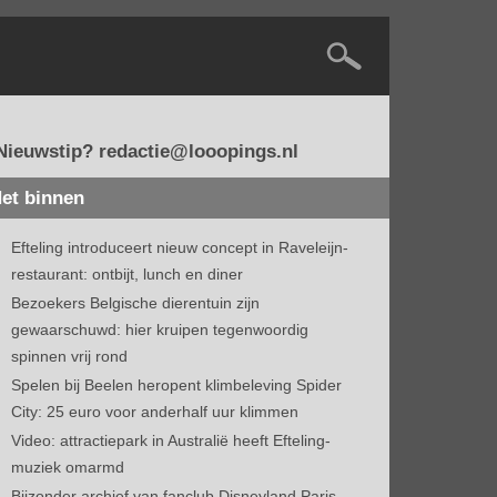
Nieuwstip? redactie@looopings.nl
et binnen
Efteling introduceert nieuw concept in Raveleijn-
restaurant: ontbijt, lunch en diner
Bezoekers Belgische dierentuin zijn
gewaarschuwd: hier kruipen tegenwoordig
spinnen vrij rond
Spelen bij Beelen heropent klimbeleving Spider
City: 25 euro voor anderhalf uur klimmen
Video: attractiepark in Australië heeft Efteling-
muziek omarmd
Bijzonder archief van fanclub Disneyland Paris