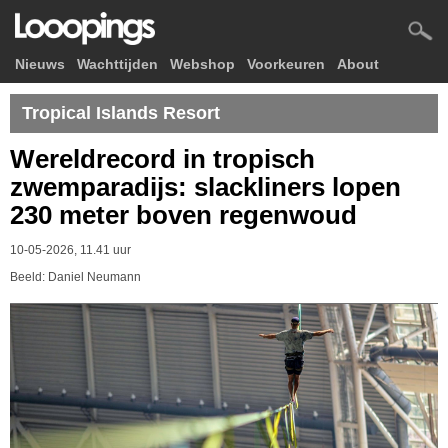
Nieuws
Wachttijden
Webshop
Voorkeuren
About
Tropical Islands Resort
Wereldrecord in tropisch
zwemparadijs: slackliners lopen
230 meter boven regenwoud
10-05-2026, 11.41 uur
Beeld: Daniel Neumann