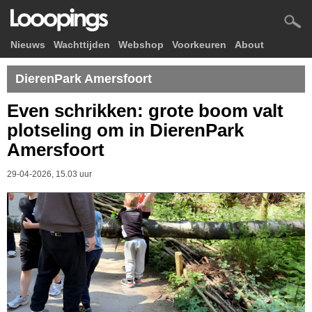
Nieuws
Wachttijden
Webshop
Voorkeuren
About
DierenPark Amersfoort
Even schrikken: grote boom valt
plotseling om in DierenPark
Amersfoort
29-04-2026, 15.03 uur