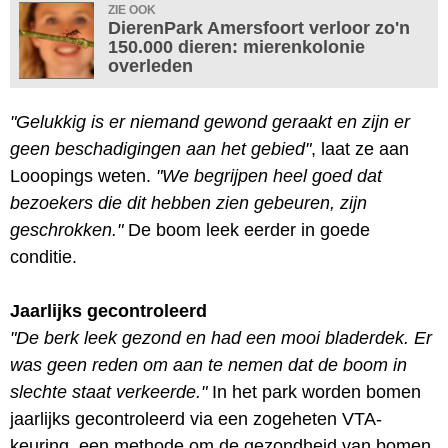
ZIE OOK
DierenPark Amersfoort verloor zo'n
150.000 dieren: mierenkolonie
overleden
"Gelukkig is er niemand gewond geraakt en zijn er
geen beschadigingen aan het gebied"
, laat ze aan
Looopings weten.
"We begrijpen heel goed dat
bezoekers die dit hebben zien gebeuren, zijn
geschrokken."
De boom leek eerder in goede
conditie.
Jaarlijks gecontroleerd
"De berk leek gezond en had een mooi bladerdek. Er
was geen reden om aan te nemen dat de boom in
slechte staat verkeerde."
In het park worden bomen
jaarlijks gecontroleerd via een zogeheten VTA-
keuring, een methode om de gezondheid van bomen