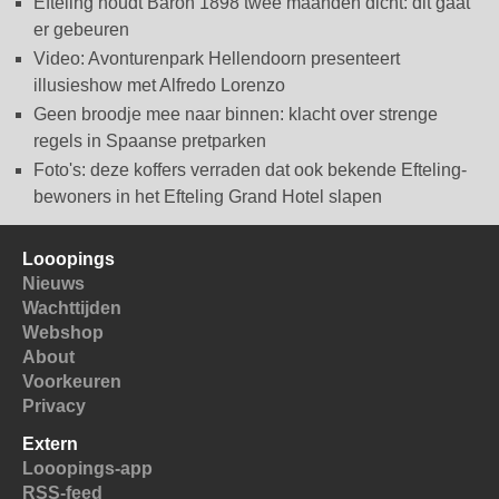
Efteling houdt Baron 1898 twee maanden dicht: dit gaat
er gebeuren
Video: Avonturenpark Hellendoorn presenteert
illusieshow met Alfredo Lorenzo
Geen broodje mee naar binnen: klacht over strenge
regels in Spaanse pretparken
Foto's: deze koffers verraden dat ook bekende Efteling-
bewoners in het Efteling Grand Hotel slapen
Looopings
Nieuws
Wachttijden
Webshop
About
Voorkeuren
Privacy
Extern
Looopings-app
RSS-feed