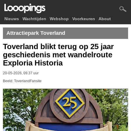
Nieuws
Wachttijden
Webshop
Voorkeuren
About
Attractiepark Toverland
Toverland blikt terug op 25 jaar
geschiedenis met wandelroute
Exploria Historia
20-05-2026, 09.37 uur
Beeld: ToverlandFansite