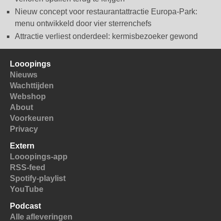
Nieuw concept voor restaurantattractie Europa-Park:
menu ontwikkeld door vier sterrenchefs
Attractie verliest onderdeel: kermisbezoeker gewond
Looopings
Nieuws
Wachttijden
Webshop
About
Voorkeuren
Privacy
Extern
Looopings-app
RSS-feed
Spotify-playlist
YouTube
Podcast
Alle afleveringen