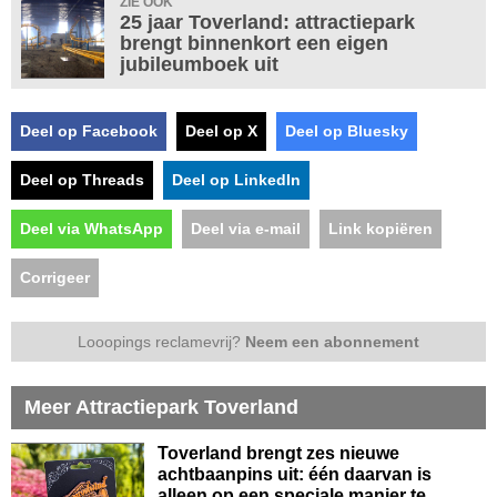
ZIE OOK
25 jaar Toverland: attractiepark
brengt binnenkort een eigen
jubileumboek uit
Deel op Facebook
Deel op X
Deel op Bluesky
Deel op Threads
Deel op LinkedIn
Deel via WhatsApp
Deel via e-mail
Link kopiëren
Corrigeer
Looopings reclamevrij?
Neem een abonnement
Meer Attractiepark Toverland
Toverland brengt zes nieuwe
achtbaanpins uit: één daarvan is
alleen op een speciale manier te