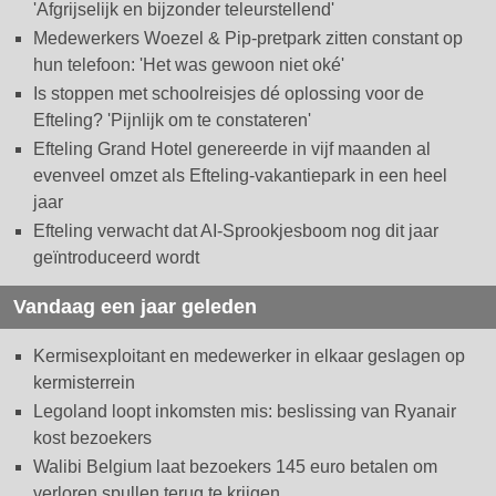
'Afgrijselijk en bijzonder teleurstellend'
Medewerkers Woezel & Pip-pretpark zitten constant op
hun telefoon: 'Het was gewoon niet oké'
Is stoppen met schoolreisjes dé oplossing voor de
Efteling? 'Pijnlijk om te constateren'
Efteling Grand Hotel genereerde in vijf maanden al
evenveel omzet als Efteling-vakantiepark in een heel
jaar
Efteling verwacht dat AI-Sprookjesboom nog dit jaar
geïntroduceerd wordt
Vandaag een jaar geleden
Kermisexploitant en medewerker in elkaar geslagen op
kermisterrein
Legoland loopt inkomsten mis: beslissing van Ryanair
kost bezoekers
Walibi Belgium laat bezoekers 145 euro betalen om
verloren spullen terug te krijgen