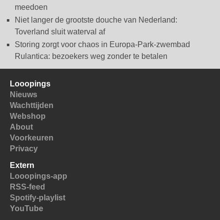
meedoen
Niet langer de grootste douche van Nederland:
Toverland sluit waterval af
Storing zorgt voor chaos in Europa-Park-zwembad
Rulantica: bezoekers weg zonder te betalen
Looopings
Nieuws
Wachttijden
Webshop
About
Voorkeuren
Privacy
Extern
Looopings-app
RSS-feed
Spotify-playlist
YouTube