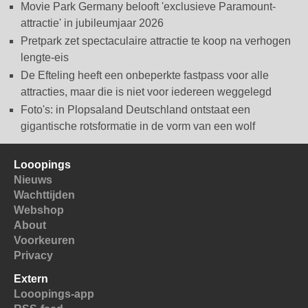
Movie Park Germany belooft 'exclusieve Paramount-
attractie' in jubileumjaar 2026
Pretpark zet spectaculaire attractie te koop na verhogen
lengte-eis
De Efteling heeft een onbeperkte fastpass voor alle
attracties, maar die is niet voor iedereen weggelegd
Foto's: in Plopsaland Deutschland ontstaat een
gigantische rotsformatie in de vorm van een wolf
Looopings
Nieuws
Wachttijden
Webshop
About
Voorkeuren
Privacy
Extern
Looopings-app