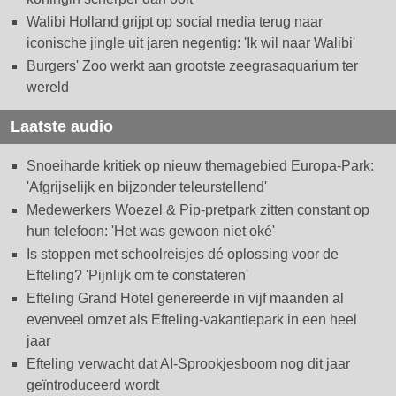
Walibi Holland grijpt op social media terug naar
iconische jingle uit jaren negentig: 'Ik wil naar Walibi'
Burgers' Zoo werkt aan grootste zeegrasaquarium ter
wereld
Laatste audio
Snoeiharde kritiek op nieuw themagebied Europa-Park:
'Afgrijselijk en bijzonder teleurstellend'
Medewerkers Woezel & Pip-pretpark zitten constant op
hun telefoon: 'Het was gewoon niet oké'
Is stoppen met schoolreisjes dé oplossing voor de
Efteling? 'Pijnlijk om te constateren'
Efteling Grand Hotel genereerde in vijf maanden al
evenveel omzet als Efteling-vakantiepark in een heel
jaar
Efteling verwacht dat AI-Sprookjesboom nog dit jaar
geïntroduceerd wordt