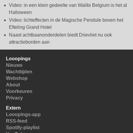
Video: in een klein gedeelte van Walibi Belgium is het al
Halloween
Video: lichteffecten in de Magische Pendule boven het
Efteling Grand Hotel
Naast achtbaanonderdelen biedt Drievliet nu ook
attractieborden aan
Looopings
Nieuws
Wachttijden
Webshop
About
Voorkeuren
Privacy
Extern
Looopings-app
RSS-feed
Spotify-playlist