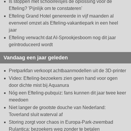
Is stoppen met schoolreisjes dé oplossing voor de
Efteling? 'Pijnlijk om te constateren'
Efteling Grand Hotel genereerde in vijf maanden al
evenveel omzet als Efteling-vakantiepark in een heel
jaar
Efteling verwacht dat AI-Sprookjesboom nog dit jaar
geïntroduceerd wordt
Vandaag een jaar geleden
Pretparkfan verkoopt achtbaanmodellen uit de 3D-printer
Video: Efteling-bezoekers zien geen hand voor ogen
door dichte mist bij Aquanura
Nóg een Efteling-pubquiz: fans kunnen dit jaar twee keer
meedoen
Niet langer de grootste douche van Nederland:
Toverland sluit waterval af
Storing zorgt voor chaos in Europa-Park-zwembad
Rulantica: bezoekers weg zonder te betalen