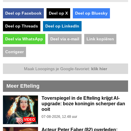
Deel op Facebook
Deel op X
Deel op Bluesky
Deel op Threads
Deel op LinkedIn
Deel via WhatsApp
Deel via e-mail
Link kopiëren
Corrigeer
Maak Looopings je Google-favoriet:
klik hier
Meer Efteling
Toverspiegel in de Efteling krijgt AI-
upgrade: boze koningin scherper dan
ooit
07-08-2026, 12.48 uur
VIDEO
Acteur Peter Faber (82) overleden: