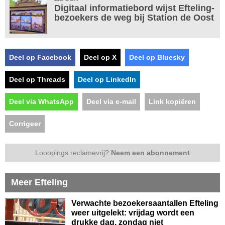
Digitaal informatiebord wijst Efteling-
bezoekers de weg bij Station de Oost
Deel op Facebook
Deel op X
Deel op Bluesky
Deel op Threads
Deel op LinkedIn
Deel via WhatsApp
Deel via e-mail
Link kopiëren
Corrigeer
Looopings reclamevrij?
Neem een abonnement
Meer Efteling
Verwachte bezoekersaantallen Efteling
weer uitgelekt: vrijdag wordt een
drukke dag, zondag niet