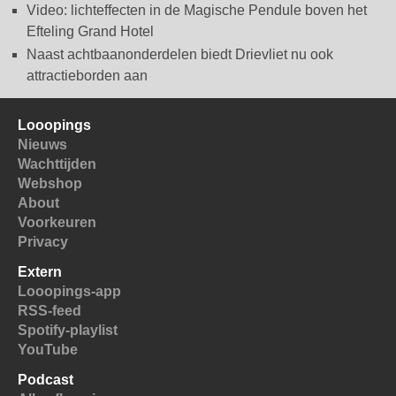
Video: lichteffecten in de Magische Pendule boven het
Efteling Grand Hotel
Naast achtbaanonderdelen biedt Drievliet nu ook
attractieborden aan
Looopings
Nieuws
Wachttijden
Webshop
About
Voorkeuren
Privacy
Extern
Looopings-app
RSS-feed
Spotify-playlist
YouTube
Podcast