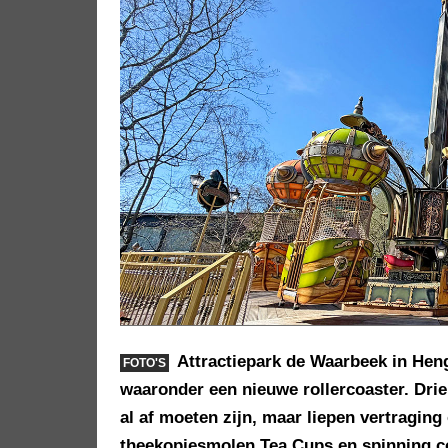
Attractiepark de Waarbeek in Heng
FOTO'S
waaronder een nieuwe rollercoaster. Drie
al af moeten zijn, maar liepen vertraging
theekopjesmolen Tea Cups en spinning co