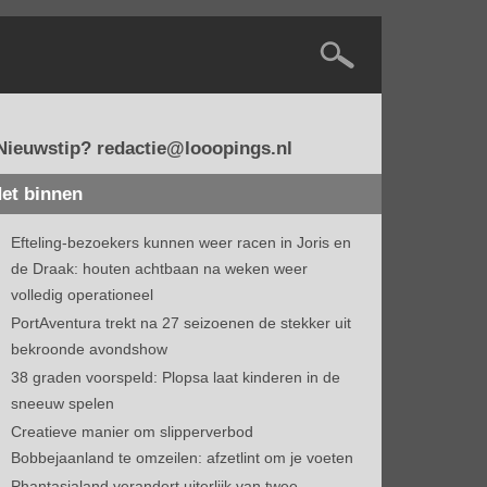
Nieuwstip? redactie@looopings.nl
et binnen
Efteling-bezoekers kunnen weer racen in Joris en
de Draak: houten achtbaan na weken weer
volledig operationeel
PortAventura trekt na 27 seizoenen de stekker uit
bekroonde avondshow
38 graden voorspeld: Plopsa laat kinderen in de
sneeuw spelen
Creatieve manier om slipperverbod
Bobbejaanland te omzeilen: afzetlint om je voeten
Phantasialand verandert uiterlijk van twee