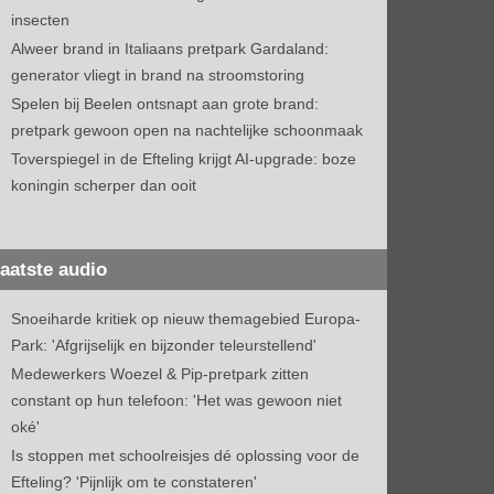
insecten
Alweer brand in Italiaans pretpark Gardaland:
generator vliegt in brand na stroomstoring
Spelen bij Beelen ontsnapt aan grote brand:
pretpark gewoon open na nachtelijke schoonmaak
Toverspiegel in de Efteling krijgt AI-upgrade: boze
koningin scherper dan ooit
aatste audio
Snoeiharde kritiek op nieuw themagebied Europa-
Park: 'Afgrijselijk en bijzonder teleurstellend'
Medewerkers Woezel & Pip-pretpark zitten
constant op hun telefoon: 'Het was gewoon niet
oké'
Is stoppen met schoolreisjes dé oplossing voor de
Efteling? 'Pijnlijk om te constateren'