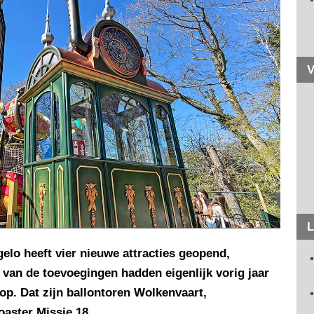
V
L
elo heeft vier nieuwe attracties geopend,
 van de toevoegingen hadden eigenlijk vorig jaar
 op. Dat zijn ballontoren Wolkenvaart,
aster Missie 18.