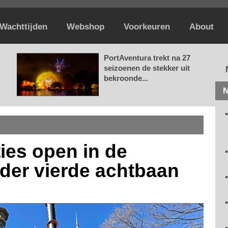
Wachttijden
Webshop
Voorkeuren
About
PortAventura trekt na 27
seizoenen de stekker uit
bekroonde...
N
ties open in de
der vierde achtbaan