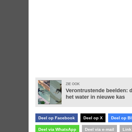
ZIE OOK
Verontrustende beelden: di
het water in nieuwe kas
Deel op Facebook
Deel op X
Deel op B
Deel via WhatsApp
Deel via e-mail
Link