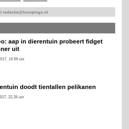
il
redactie@looopings.nl
o: aap in dierentuin probeert fidget
ner uit
017, 14.59 uur
entuin doodt tientallen pelikanen
017, 22.26 uur