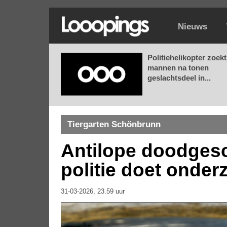
Nieuws
Politiehelikopter zoekt
mannen na tonen
geslachtsdeel in...
Tiergarten Schönbrunn
Antilope doodgesc
politie doet onder
31-03-2026, 23.59 uur