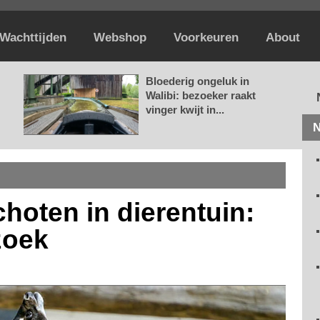
Wachttijden
Webshop
Voorkeuren
About
Bloederig ongeluk in
Walibi: bezoeker raakt
vinger kwijt in...
N
hoten in dierentuin:
zoek