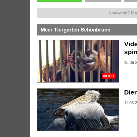
Nieuwstip? Ma
Meer Tiergarten Schönbrunn
Vide
spin
15-06-2
VIDEO
Dier
11-03-2