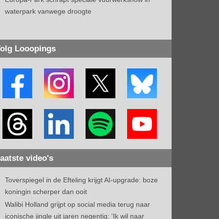
waterpark vanwege droogte
olg Looopings
aatste video's
Toverspiegel in de Efteling krijgt AI-upgrade: boze
koningin scherper dan ooit
Walibi Holland grijpt op social media terug naar
iconische jingle uit jaren negentig: 'Ik wil naar