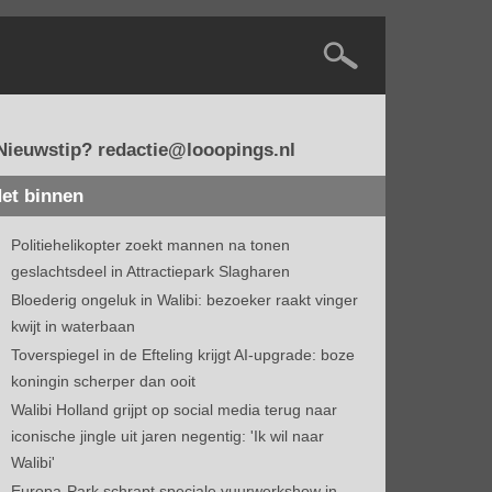
Nieuwstip? redactie@looopings.nl
et binnen
Politiehelikopter zoekt mannen na tonen
geslachtsdeel in Attractiepark Slagharen
Bloederig ongeluk in Walibi: bezoeker raakt vinger
kwijt in waterbaan
Toverspiegel in de Efteling krijgt AI-upgrade: boze
koningin scherper dan ooit
Walibi Holland grijpt op social media terug naar
iconische jingle uit jaren negentig: 'Ik wil naar
Walibi'
Europa-Park schrapt speciale vuurwerkshow in