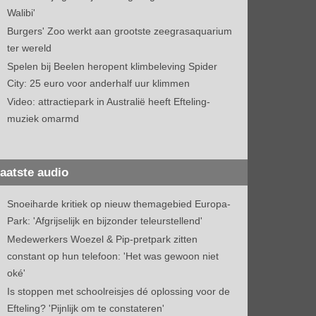
Walibi'
Burgers' Zoo werkt aan grootste zeegrasaquarium
ter wereld
Spelen bij Beelen heropent klimbeleving Spider
City: 25 euro voor anderhalf uur klimmen
Video: attractiepark in Australië heeft Efteling-
muziek omarmd
aatste audio
Snoeiharde kritiek op nieuw themagebied Europa-
Park: 'Afgrijselijk en bijzonder teleurstellend'
Medewerkers Woezel & Pip-pretpark zitten
constant op hun telefoon: 'Het was gewoon niet
oké'
Is stoppen met schoolreisjes dé oplossing voor de
Efteling? 'Pijnlijk om te constateren'