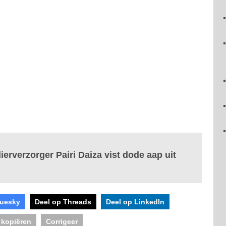
erverzorger Pairi Daiza vist dode aap uit
luesky
Deel op Threads
Deel op LinkedIn
 kopiëren
Corrigeer