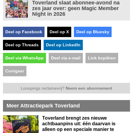
Toverland slaat abonnee-avond na
zes jaar over: geen Magic Member
Night in 2026
Deel op Facebook
Deel op X
Deel op Bluesky
Deel op Threads
Deel op LinkedIn
Deel via WhatsApp
Deel via e-mail
Link kopiëren
Corrigeer
Looopings reclamevrij?
Neem een abonnement
Meer Attractiepark Toverland
Toverland brengt zes nieuwe
achtbaanpins uit: één daarvan is
alleen op een speciale manier te