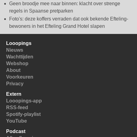
Geen broodje mee naar binnen: klacht over strenge
regels in Spaanse pretparken
Foto's: deze koffers verraden dat ook bekende Efteling-
bewoners in het Efteling Grand Hotel slapen
Looopings
Nieuws
Wachttijden
Webshop
About
Voorkeuren
Privacy
Extern
Looopings-app
RSS-feed
Spotify-playlist
YouTube
Podcast