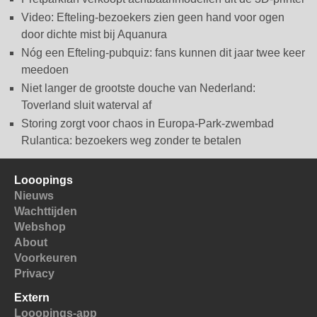
Video: Efteling-bezoekers zien geen hand voor ogen
door dichte mist bij Aquanura
Nóg een Efteling-pubquiz: fans kunnen dit jaar twee keer
meedoen
Niet langer de grootste douche van Nederland:
Toverland sluit waterval af
Storing zorgt voor chaos in Europa-Park-zwembad
Rulantica: bezoekers weg zonder te betalen
Looopings
Nieuws
Wachttijden
Webshop
About
Voorkeuren
Privacy
Extern
Looopings-app