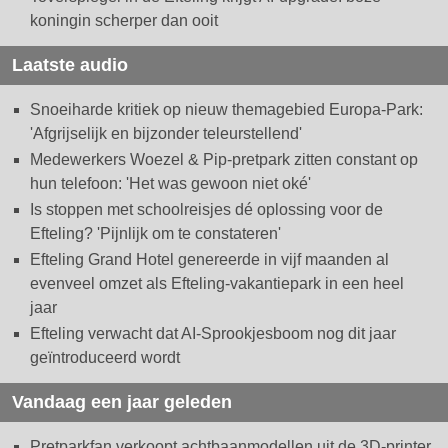
koningin scherper dan ooit
Laatste audio
Snoeiharde kritiek op nieuw themagebied Europa-Park:
'Afgrijselijk en bijzonder teleurstellend'
Medewerkers Woezel & Pip-pretpark zitten constant op
hun telefoon: 'Het was gewoon niet oké'
Is stoppen met schoolreisjes dé oplossing voor de
Efteling? 'Pijnlijk om te constateren'
Efteling Grand Hotel genereerde in vijf maanden al
evenveel omzet als Efteling-vakantiepark in een heel
jaar
Efteling verwacht dat AI-Sprookjesboom nog dit jaar
geïntroduceerd wordt
Vandaag een jaar geleden
Pretparkfan verkoopt achtbaanmodellen uit de 3D-printer