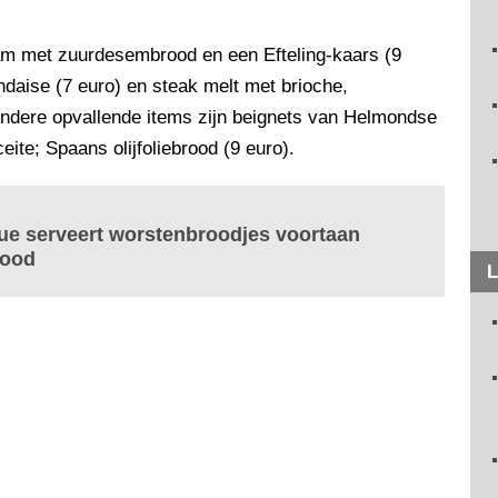
m met zuurdesembrood en een Efteling-kaars (9
ndaise (7 euro) en steak melt met brioche,
Andere opvallende items zijn beignets van Helmondse
ite; Spaans olijfoliebrood (9 euro).
que serveert worstenbroodjes voortaan
rood
L