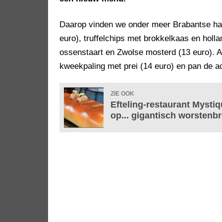
Daarop vinden we onder meer Brabantse ha
euro), truffelchips met brokkelkaas en holla
ossenstaart en Zwolse mosterd (13 euro). 
kweekpaling met prei (14 euro) en pan de ace
ZIE OOK
Efteling-restaurant Mysti
op... gigantisch worstenb