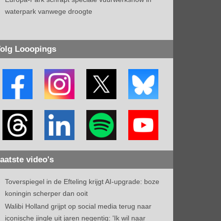
waterpark vanwege droogte
olg Looopings
aatste video's
Toverspiegel in de Efteling krijgt AI-upgrade: boze
koningin scherper dan ooit
Walibi Holland grijpt op social media terug naar
iconische jingle uit jaren negentig: 'Ik wil naar