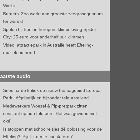
Walibi'
Burgers' Zoo werkt aan grootste zeegrasaquarium
ter wereld
Spelen bij Beelen heropent klimbeleving Spider
City: 25 euro voor anderhalf uur klimmen
Video: attractiepark in Australië heeft Efteling-
muziek omarmd
aatste audio
Snoeiharde kritiek op nieuw themagebied Europa-
Park: 'Afgrijselijk en bijzonder teleurstellend'
Medewerkers Woezel & Pip-pretpark zitten
constant op hun telefoon: 'Het was gewoon niet
oké'
Is stoppen met schoolreisjes dé oplossing voor de
Efteling? 'Pijnlijk om te constateren'