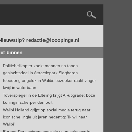
Nieuwstip? redactie@looopings.nl
et binnen
Politiehelikopter zoekt mannen na tonen
geslachtsdeel in Attractiepark Slagharen
Bloederig ongeluk in Walibi: bezoeker raakt vinger
kwijt in waterbaan
Toverspiegel in de Efteling krijgt AI-upgrade: boze
koningin scherper dan ooit
Walibi Holland grijpt op social media terug naar
iconische jingle uit jaren negentig: 'Ik wil naar
Walibi'
Europa-Park schrapt speciale vuurwerkshow in