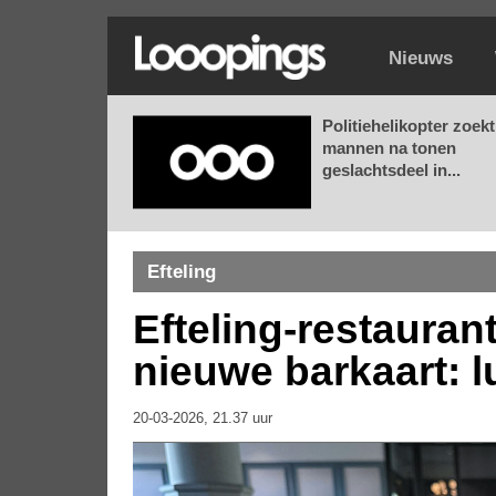
Nieuws
Politiehelikopter zoekt
mannen na tonen
geslachtsdeel in...
Efteling
Efteling-restauran
nieuwe barkaart: l
20-03-2026, 21.37 uur