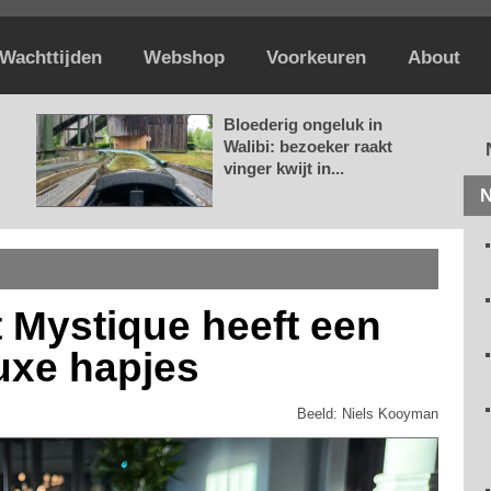
Wachttijden
Webshop
Voorkeuren
About
Bloederig ongeluk in
Walibi: bezoeker raakt
vinger kwijt in...
N
t Mystique heeft een
uxe hapjes
Beeld: Niels Kooyman